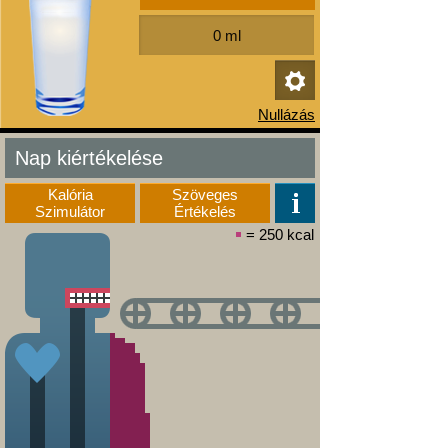
Nap kiértékelése
Kalória
Szöveges
Szimulátor
Értékelés