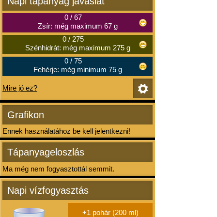
Napi tápanyag javaslat
0
/
67
Zsír: még maximum 67 g
0
/
275
Szénhidrát: még maximum 275 g
0
/
75
Fehérje: még minimum 75 g
Mire jó ez?
Grafikon
Ennek használatához be kell jelentkezni!
Tápanyageloszlás
Ma még nem fogyasztottál semmit.
Napi vízfogyasztás