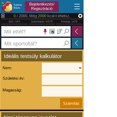
2026.08.07
Bejelentkezés/
Kalória
Bázis
Regisztráció
0
/ 2000. Még
2000
kcal-t ehetsz.
Zsír:
0
/67
Szénhidrát:
0
/275
Fehérje:
0
/75
Ideális testsúly kalkulátor
Nem:
Születési év:
Magasság: