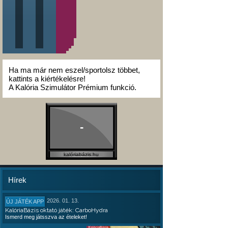
Ha ma már nem eszel/sportolsz többet,
kattints a kiértékelésre!
A Kalória Szimulátor Prémium funkció.
-
kalóriabázis.hu
Hírek
2026. 01. 13.
ÚJ JÁTÉK APP
KalóriaBázis oktató játék: CarboHydra
Ismerd meg játsszva az ételeket!