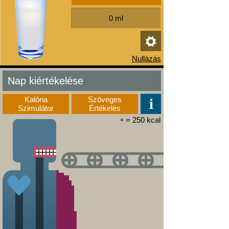
Nap kiértékelése
Kalória
Szöveges
Szimulátor
Értékelés