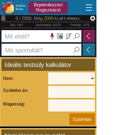
2026.08.07
Bejelentkezés/
Kalória
Bázis
Regisztráció
0
/ 2000. Még
2000
kcal-t ehetsz.
Zsír:
0
/67
Szénhidrát:
0
/275
Fehérje:
0
/75
Ideális testsúly kalkulátor
Nem:
Születési év:
Magasság: