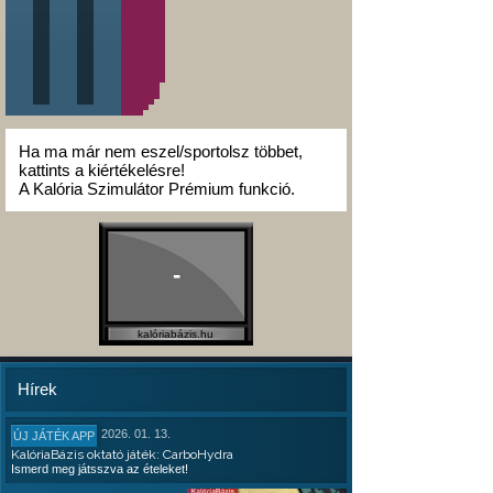
Ha ma már nem eszel/sportolsz többet,
kattints a kiértékelésre!
A Kalória Szimulátor Prémium funkció.
-
kalóriabázis.hu
Hírek
2026. 01. 13.
ÚJ JÁTÉK APP
KalóriaBázis oktató játék: CarboHydra
Ismerd meg játsszva az ételeket!