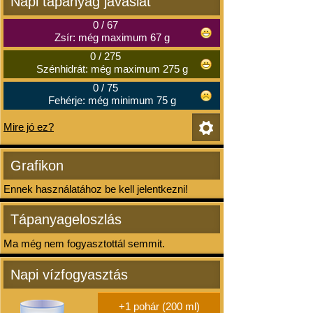
Napi tápanyag javaslat
0
/
67
Zsír: még maximum 67 g
0
/
275
Szénhidrát: még maximum 275 g
0
/
75
Fehérje: még minimum 75 g
Mire jó ez?
Grafikon
Ennek használatához be kell jelentkezni!
Tápanyageloszlás
Ma még nem fogyasztottál semmit.
Napi vízfogyasztás