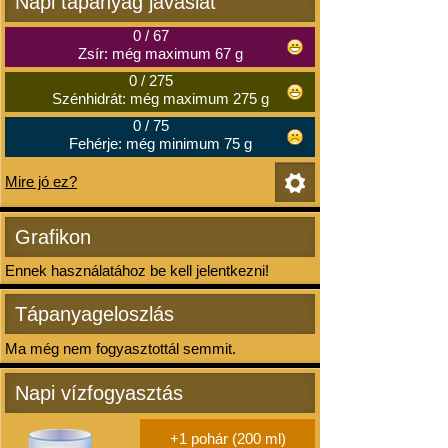
Napi tápanyag javaslat
0
/
67
Zsír: még maximum 67 g
0
/
275
Szénhidrát: még maximum 275 g
0
/
75
Fehérje: még minimum 75 g
Mire jó ez?
Grafikon
Ennek használatához be kell jelentkezni!
Tápanyageloszlás
Ma még nem fogyasztottál semmit.
Napi vízfogyasztás