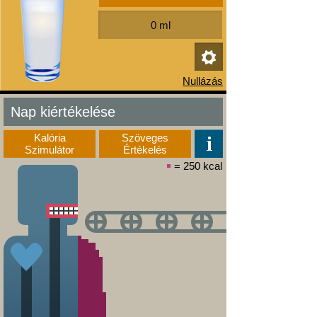
Nap kiértékelése
Kalória
Szöveges
Szimulátor
Értékelés