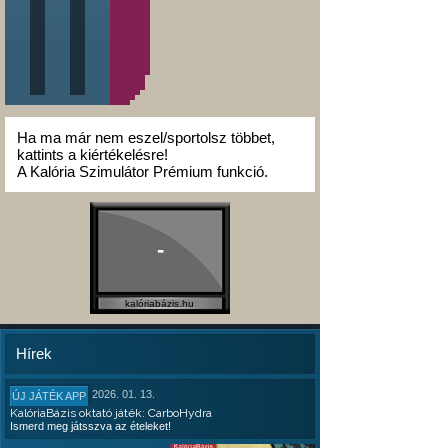
Ha ma már nem eszel/sportolsz többet,
kattints a kiértékelésre!
A Kalória Szimulátor Prémium funkció.
-
kalóriabázis.hu
Hírek
2026. 01. 13.
ÚJ JÁTÉK APP
KalóriaBázis oktató játék: CarboHydra
Ismerd meg játsszva az ételeket!