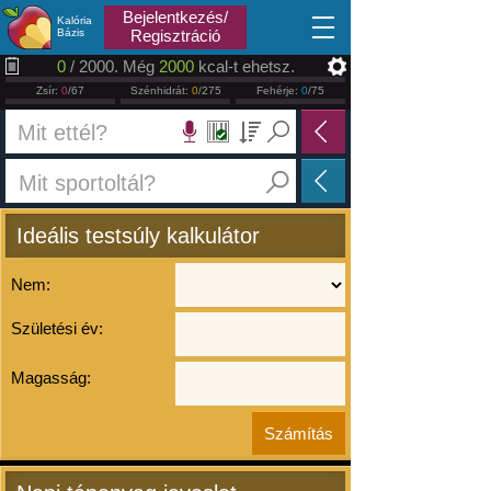
2026.08.10
Bejelentkezés/
Kalória
Bázis
Regisztráció
0
/ 2000. Még
2000
kcal-t ehetsz.
Zsír:
0
/67
Szénhidrát:
0
/275
Fehérje:
0
/75
Ideális testsúly kalkulátor
Nem:
Születési év:
Magasság: