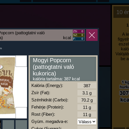
10 ér
1
ZS:
0
opcorn (pattogtatni való
A l
SZ:
0
a)
kcal
figyel
F:
0
eszel
kaló
um
Valójáb
be a
Mogyi Popcorn
(pattogtatni való
kukorica)
kalória tartalma: 387 kcal
Kalória (Energy):
Zsír (Fat):
Szénhidrát (Carbo):
Fehérje (Protein):
Rost (Fiber):
Gyüm. megadva-e:
Cukor (Sugars):