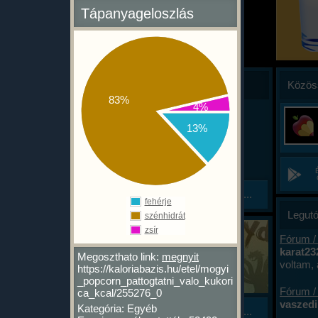
Tápanyageloszlás
Hírek
Közös
83%
4%
2026. 03. 20.
Mai leállásunk
13%
Holnapig hiányos a ke...
hhez
 van
MAI SZERVER LEÁLLÁS:
talni,
Kedves Felhasználók! Ma
galmas
8:00-15:39 közt leállt az
ltott
Tovább...
app. Mostanra helyreállt,
fehérje
lt
30
de a mai nap még hiányos
Legutó
szénhidrát
zgást
az adatbázis (okát lásd
zsír
ÚJ JÁTÉK APP
2026. 01. 13.
lentebb). Akinek beragadt
Fórum /
KalóriaBázis oktató játé...
a fekete képernyő az
karat23
Ismerd meg játsszva ...
Megoszthato link:
megnyit
appban, az lője ki az appot
voltam, 
https://kaloriabazis.hu/etel/mogyi
Elkészült a KalóriaBázis
és indítsa újra, végesetben
miért. T
_popcorn_pattogtatni_valo_kukori
ételoktató játéka, a
telepítse újra. Hamarosan
a harmi
Fórum /
ca_kcal/255276_0
vább...
CarboHydra!
megállt
kiadunk egy új verziót
vaszedi 
Kategória: Egyéb
Tovább...
volt. A 
Google Playen, hogy ez a