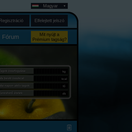
Magyar
Regisztráció
Elfelejtett jelszó
Mit nyújt a
Fórum
Prémium tagság?
Tagok összfogyása:
kg
Ma bevitt összkcal:
kcal
Mai napon aktív tagok:
fő
Kereshető ételek:
db