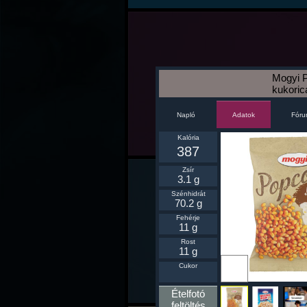
Mogyi P
kukoric
Napló
Fór
Adatok
Kalória
387
Zsír
3.1 g
Szénhidrát
70.2 g
Fehérje
11 g
Rost
11 g
Ikonnak
Cukor
beállít
Ételfotó
feltöltés