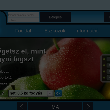
Belépés
Főoldal
Eszközök
Információ
égetsz el, mint
gyni fogsz!
élodat
portoltál
onon
i?
heti 0.5 kg fogyás
MA