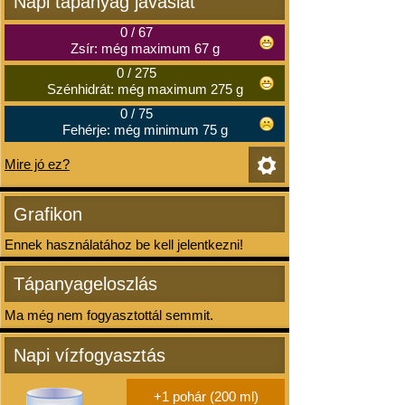
Napi tápanyag javaslat
0
/
67
Zsír: még maximum 67 g
0
/
275
Szénhidrát: még maximum 275 g
0
/
75
Fehérje: még minimum 75 g
Mire jó ez?
Grafikon
Ennek használatához be kell jelentkezni!
Tápanyageloszlás
Ma még nem fogyasztottál semmit.
Napi vízfogyasztás