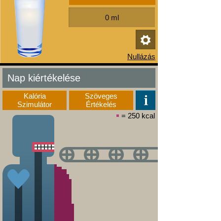
Nap kiértékelése
Kalória
Szöveges
Szimulátor
Értékelés