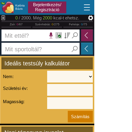
2026.08.08
Bejelentkezés/
Kalória
Bázis
Regisztráció
0
/ 2000. Még
2000
kcal-t ehetsz.
Zsír:
0
/67
Szénhidrát:
0
/275
Fehérje:
0
/75
Ideális testsúly kalkulátor
Nem:
Születési év:
Magasság: