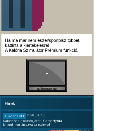
Ha ma már nem eszel/sportolsz többet,
kattints a kiértékelésre!
A Kalória Szimulátor Prémium funkció.
-
kalóriabázis.hu
Hírek
2026. 01. 13.
ÚJ JÁTÉK APP
KalóriaBázis oktató játék: CarboHydra
Ismerd meg játsszva az ételeket!