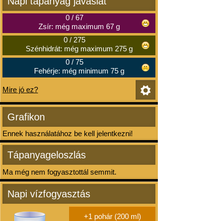
Napi tápanyag javaslat
0
/
67
Zsír: még maximum 67 g
0
/
275
Szénhidrát: még maximum 275 g
0
/
75
Fehérje: még minimum 75 g
Mire jó ez?
Grafikon
Ennek használatához be kell jelentkezni!
Tápanyageloszlás
Ma még nem fogyasztottál semmit.
Napi vízfogyasztás