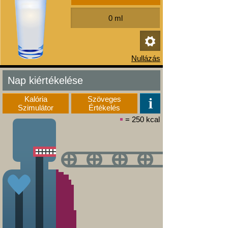
Nap kiértékelése
Kalória
Szöveges
Szimulátor
Értékelés