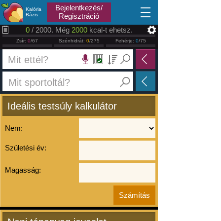
2026.08.06
Bejelentkezés/
Kalória
Bázis
Regisztráció
0
/ 2000. Még
2000
kcal-t ehetsz.
Zsír:
0
/67
Szénhidrát:
0
/275
Fehérje:
0
/75
Ideális testsúly kalkulátor
Nem:
Születési év:
Magasság: