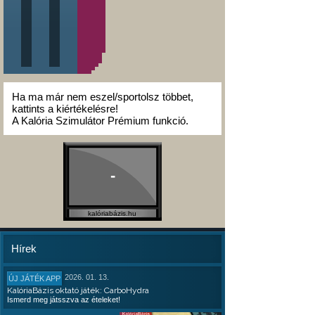
Ha ma már nem eszel/sportolsz többet,
kattints a kiértékelésre!
A Kalória Szimulátor Prémium funkció.
-
kalóriabázis.hu
Hírek
2026. 01. 13.
ÚJ JÁTÉK APP
KalóriaBázis oktató játék: CarboHydra
Ismerd meg játsszva az ételeket!