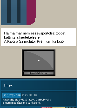
Ha ma már nem eszel/sportolsz többet,
kattints a kiértékelésre!
A Kalória Szimulátor Prémium funkció.
-
kalóriabázis.hu
Hírek
2026. 01. 13.
ÚJ JÁTÉK APP
KalóriaBázis oktató játék: CarboHydra
Ismerd meg játsszva az ételeket!