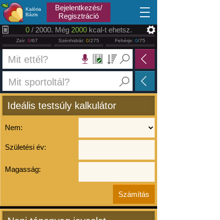
2026.08.10
Bejelentkezés/
Kalória
Bázis
Regisztráció
0
/ 2000. Még
2000
kcal-t ehetsz.
Zsír:
0
/67
Szénhidrát:
0
/275
Fehérje:
0
/75
Ideális testsúly kalkulátor
Nem:
Születési év:
Magasság: