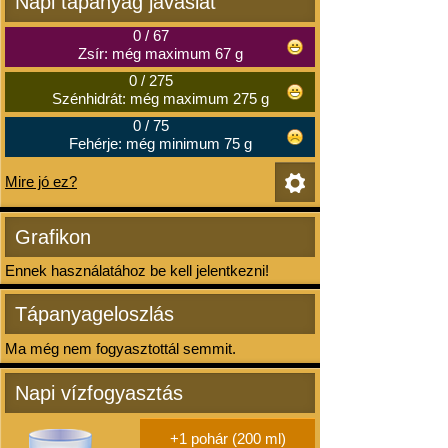
Napi tápanyag javaslat
0
/
67
Zsír: még maximum 67 g
0
/
275
Szénhidrát: még maximum 275 g
0
/
75
Fehérje: még minimum 75 g
Mire jó ez?
Grafikon
Ennek használatához be kell jelentkezni!
Tápanyageloszlás
Ma még nem fogyasztottál semmit.
Napi vízfogyasztás