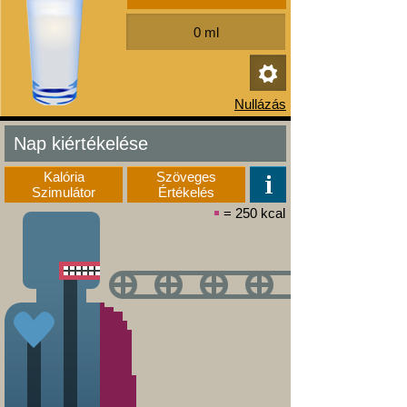
Nap kiértékelése
Kalória
Szöveges
Szimulátor
Értékelés