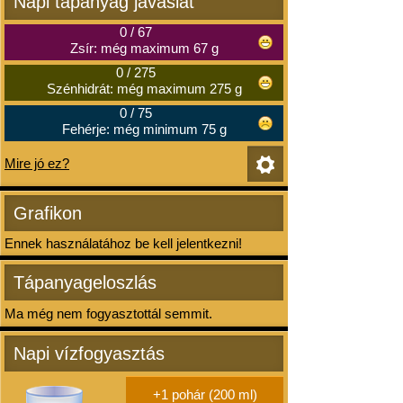
Napi tápanyag javaslat
0
/
67
Zsír: még maximum 67 g
0
/
275
Szénhidrát: még maximum 275 g
0
/
75
Fehérje: még minimum 75 g
Mire jó ez?
Grafikon
Ennek használatához be kell jelentkezni!
Tápanyageloszlás
Ma még nem fogyasztottál semmit.
Napi vízfogyasztás