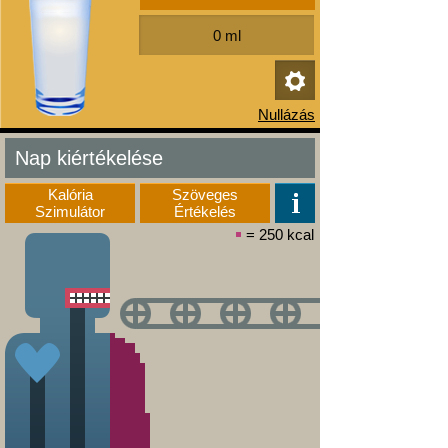
Nap kiértékelése
Kalória
Szöveges
Szimulátor
Értékelés