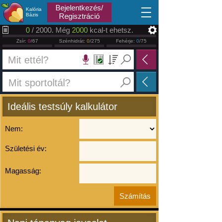
2026.08.06
Bejelentkezés/
Kalória
Bázis
Regisztráció
0
/ 2000. Még
2000
kcal-t ehetsz.
Zsír:
0
/67
Szénhidrát:
0
/275
Fehérje:
0
/75
Ideális testsúly kalkulátor
Nem:
Születési év:
Magasság: