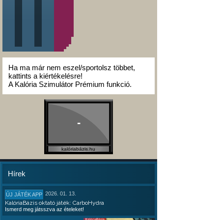
Ha ma már nem eszel/sportolsz többet,
kattints a kiértékelésre!
A Kalória Szimulátor Prémium funkció.
-
kalóriabázis.hu
Hírek
2026. 01. 13.
ÚJ JÁTÉK APP
KalóriaBázis oktató játék: CarboHydra
Ismerd meg játsszva az ételeket!