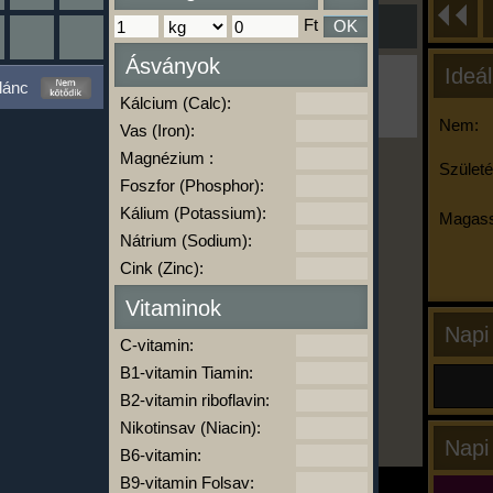
Ft
OK
Ásványok
Ideál
Ha ma már nem eszel/sportolsz többet,
lánc
kattints a kiértékelésre!
Kálcium (Calc):
A Kalória Szimulátor Prémium funkció.
Nem:
Vas (Iron):
Magnézium :
Születé
Foszfor (Phosphor):
-
Kálium (Potassium):
Magass
Nátrium (Sodium):
Cink (Zinc):
kalóriabázis.hu
Vitaminok
Napi
C-vitamin:
B1-vitamin Tiamin:
B2-vitamin riboflavin:
Nikotinsav (Niacin):
Napi
B6-vitamin:
B9-vitamin Folsav: