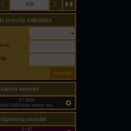
1/10
is testsúly kalkulátor
si év:
ág:
 kalória kereted
0 / 2000
Még 2000 kcal-t ehetsz ma.
 tápanyag javaslat
0
/
67