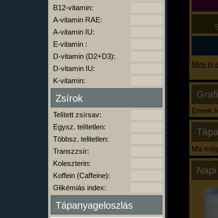
B12-vitamin:
A-vitamin RAE:
S
A-vitamin IU:
E-vitamin :
D-vitamin (D2+D3):
Mire jó 
D-vitamin IU:
K-vitamin:
Graf
Zsírok
Ennek ha
Telített zsírsav:
Egysz. telítetlen:
Tápa
Többsz. telitetlen:
Ma még 
Transzzsír:
Koleszterin:
Napi
Koffein (Caffeine):
Glikémiás index:
Tápanyageloszlás