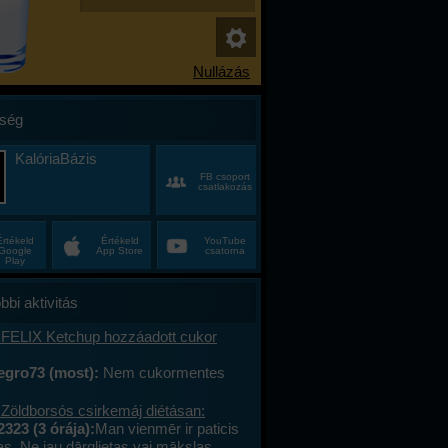
ség
KalóriaBázis
FB csoport
csatlakozás
Értékeld
Értékeld
YouTube
Google
App Store
csatorna
Play
bbi aktivitás
 FELIX Ketchup hozzáadott cukor
egro73 (most):
Nem cukormentes
0%-al kevesebb cukor
 Zöldborsós csirkemáj diétásan:
2323 (3 órája):
Man vienmēr ir paticis
tas. Ne jau dārglietas vai mākslas