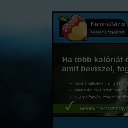
KalóriaBázis
Vezesd a fogyásod!
Ha több kalóriát 
amit beviszel, fo
kalória kalkulátor:
állítsd be c
ételnapló:
rögzítsd mit ettél, s
sikeres fogyás:
kövesd grafik
Mennyit akarsz fogyn