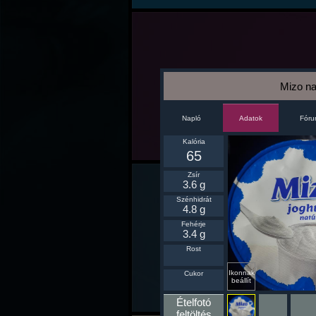
Mizo na
Napló
Fór
Adatok
Kalória
65
Zsír
3.6 g
Szénhidrát
4.8 g
Fehérje
3.4 g
Rost
Ikonnak
Cukor
beállít
Ételfotó
feltöltés