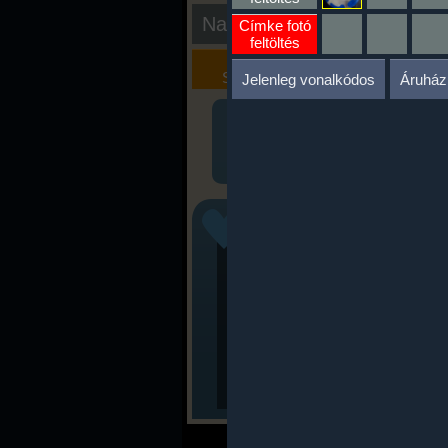
Nap kiértékelése
Címke fotó
feltöltés
Kalória
Szöveges
Szimulátor
Értékelés
Jelenleg vonalkódos
Áruház