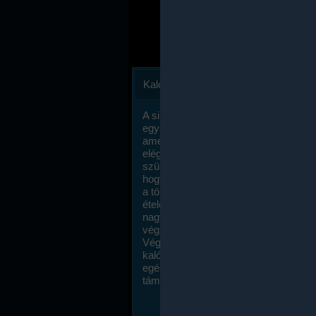
Kalóriaszámlálás
A sikeres fogyás titka valójában igen
egyszerű: égess több energiát, mint
amennyit beviszel. Természetesen e
elég nagy fegyelemre és akaraterőre
szükség, de meglepődve fogod tapasz
hogy a kalóriaszámolás mennyire ru
a többi diétához képest. Itt nincsenek ti
ételek és a megengedett kalóriabevite
nagymértékben növelheted ha testmo
végzel.
Végül, de nem utolsó sorban, a
kalóriaszámolás módszerét a legtöbb
egészségügyi szakorvos ajánlja és
támogatja.
To