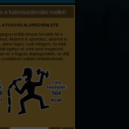
v a kalóriaszámolás mellett
. A FOGYÁS ALAPEGYENLETE
egegyszerűbb tényre hívnánk fel a
med. Akármit is sportolsz, akármit is
, akkor fogsz csak lefogyni, ha több
riát égetsz el, mint amit megeszel.
an ez a fogyás alapegyenlete, ne dőlj
 csodákkal csábító hirdetéseknek.