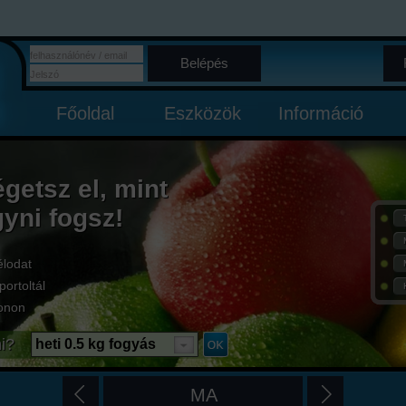
Belépés
Főoldal
Eszközök
Információ
égetsz el, mint
gyni fogsz!
élodat
portoltál
onon
i?
heti 0.5 kg fogyás
MA