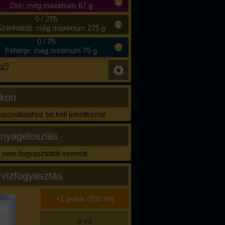
Zsír: még maximum 67 g
0
/
275
zénhidrát: még maximum 275 g
0
/
75
Fehérje: még minimum 75 g
ez?
ikon
sználatához be kell jelentkezni!
nyageloszlás
nem fogyasztottál semmit.
 vízfogyasztás