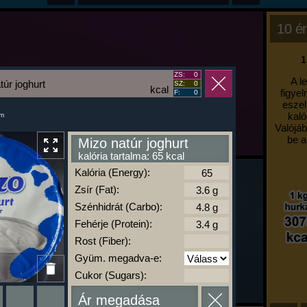
10 ér
1
ZS:
0
A l
túr joghurt
SZ:
0
kcal
figyel
F:
0
eszel
kaló
um
Valójáb
be a
Mizo natúr joghurt
kalória tartalma: 65 kcal
Kalória (Energy):
Zsír (Fat):
Szénhidrát (Carbo):
Fehérje (Protein):
Rost (Fiber):
Gyüm. megadva-e:
Cukor (Sugars):
Ár megadása