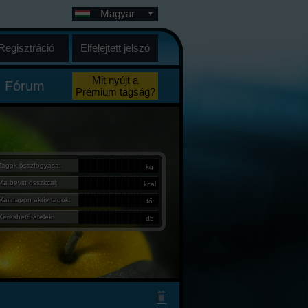
Magyar
Regisztráció
Elfelejtett jelszó
Mit nyújt a
Fórum
Prémium tagság?
Tagok összfogyása:
kg
Ma bevitt összkcal:
kcal
Mai napon aktív tagok:
fő
Kereshető ételek:
db