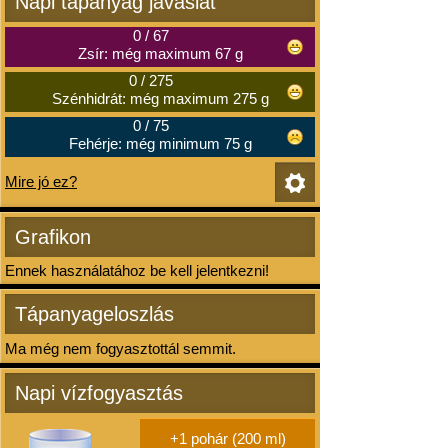
Napi tápanyag javaslat
0
/
67
Zsír: még maximum 67 g
0
/
275
Szénhidrát: még maximum 275 g
0
/
75
Fehérje: még minimum 75 g
Mire jó ez?
Grafikon
Ennek használatához be kell jelentkezni!
Tápanyageloszlás
Ma még nem fogyasztottál semmit.
Napi vízfogyasztás