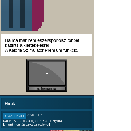
Ha ma már nem eszel/sportolsz többet,
kattints a kiértékelésre!
A Kalória Szimulátor Prémium funkció.
-
kalóriabázis.hu
Hírek
2026. 01. 13.
ÚJ JÁTÉK APP
KalóriaBázis oktató játék: CarboHydra
Ismerd meg játsszva az ételeket!