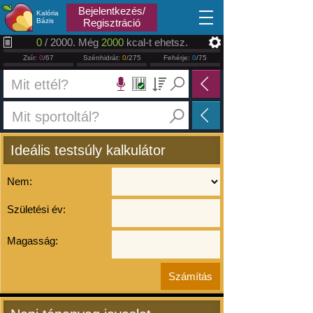
2026.08.07
Bejelentkezés/
Kalória
Bázis
Regisztráció
0
/ 2000. Még
2000
kcal-t ehetsz.
Zsír:
0
/67
Szénhidrát:
0
/275
Fehérje:
0
/75
Ideális testsúly kalkulátor
Nem:
Születési év:
Magasság: