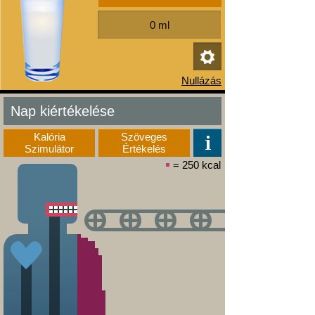
Nap kiértékelése
Kalória
Szöveges
Szimulátor
Értékelés