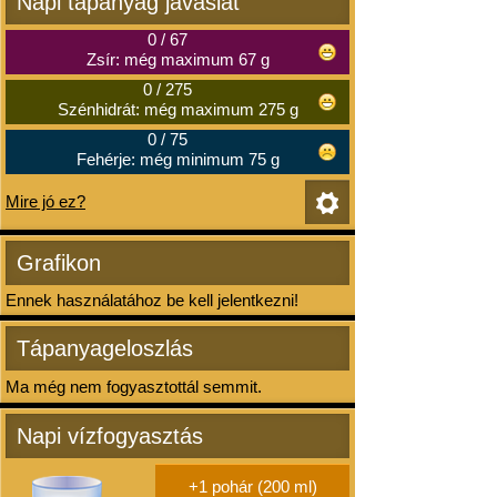
Napi tápanyag javaslat
0
/
67
Zsír: még maximum 67 g
0
/
275
Szénhidrát: még maximum 275 g
0
/
75
Fehérje: még minimum 75 g
Mire jó ez?
Grafikon
Ennek használatához be kell jelentkezni!
Tápanyageloszlás
Ma még nem fogyasztottál semmit.
Napi vízfogyasztás