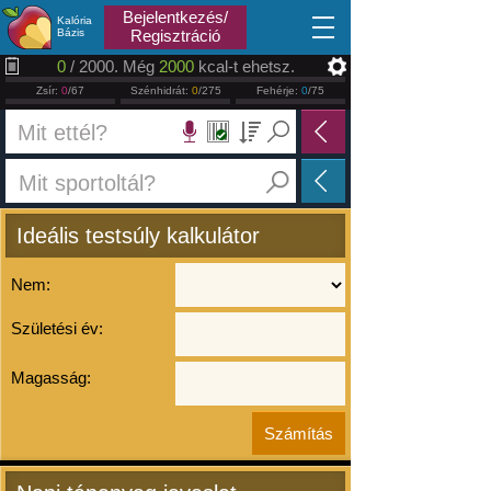
2026.08.07
Bejelentkezés/
Kalória
Bázis
Regisztráció
0
/ 2000. Még
2000
kcal-t ehetsz.
Zsír:
0
/67
Szénhidrát:
0
/275
Fehérje:
0
/75
Ideális testsúly kalkulátor
Nem:
Születési év:
Magasság: