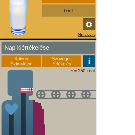
Nap kiértékelése
Kalória
Szöveges
Szimulátor
Értékelés