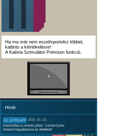
Ha ma már nem eszel/sportolsz többet,
kattints a kiértékelésre!
A Kalória Szimulátor Prémium funkció.
-
kalóriabázis.hu
Hírek
2026. 01. 13.
ÚJ JÁTÉK APP
KalóriaBázis oktató játék: CarboHydra
Ismerd meg játsszva az ételeket!