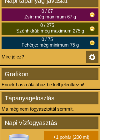
Napi tápanyag javaslat
0
/
67
Zsír: még maximum 67 g
0
/
275
Szénhidrát: még maximum 275 g
0
/
75
Fehérje: még minimum 75 g
Mire jó ez?
Grafikon
Ennek használatához be kell jelentkezni!
Tápanyageloszlás
Ma még nem fogyasztottál semmit.
Napi vízfogyasztás