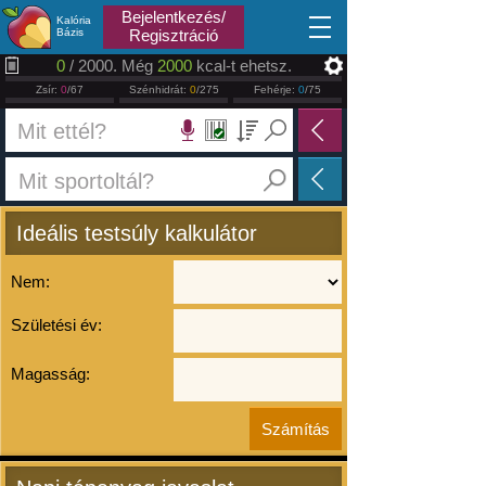
2026.08.10
Bejelentkezés/
Kalória
Bázis
Regisztráció
0
/ 2000. Még
2000
kcal-t ehetsz.
Zsír:
0
/67
Szénhidrát:
0
/275
Fehérje:
0
/75
Ideális testsúly kalkulátor
Nem:
Születési év:
Magasság: