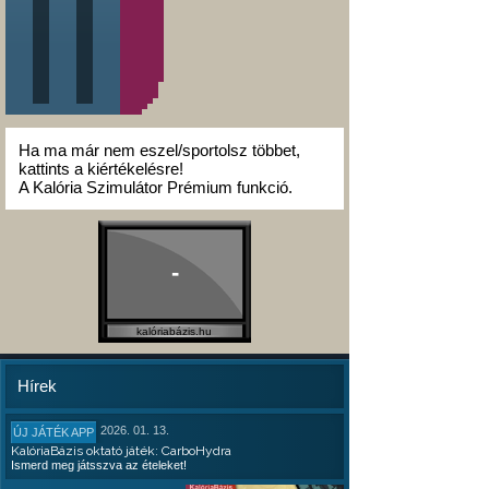
Ha ma már nem eszel/sportolsz többet,
kattints a kiértékelésre!
A Kalória Szimulátor Prémium funkció.
-
kalóriabázis.hu
Hírek
2026. 01. 13.
ÚJ JÁTÉK APP
KalóriaBázis oktató játék: CarboHydra
Ismerd meg játsszva az ételeket!