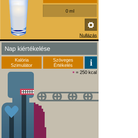
Nap kiértékelése
Kalória
Szöveges
Szimulátor
Értékelés