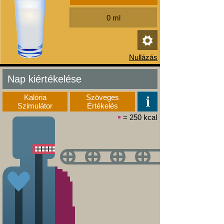
Nap kiértékelése
Kalória
Szöveges
Szimulátor
Értékelés