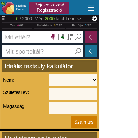
2026.08.07
Bejelentkezés/
Kalória
Bázis
Regisztráció
0
/ 2000. Még
2000
kcal-t ehetsz.
Zsír:
0
/67
Szénhidrát:
0
/275
Fehérje:
0
/75
Ideális testsúly kalkulátor
Nem:
Születési év:
Magasság: