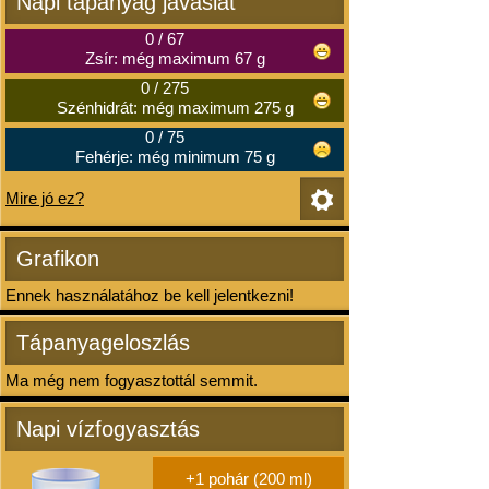
Napi tápanyag javaslat
0
/
67
Zsír: még maximum 67 g
0
/
275
Szénhidrát: még maximum 275 g
0
/
75
Fehérje: még minimum 75 g
Mire jó ez?
Grafikon
Ennek használatához be kell jelentkezni!
Tápanyageloszlás
Ma még nem fogyasztottál semmit.
Napi vízfogyasztás