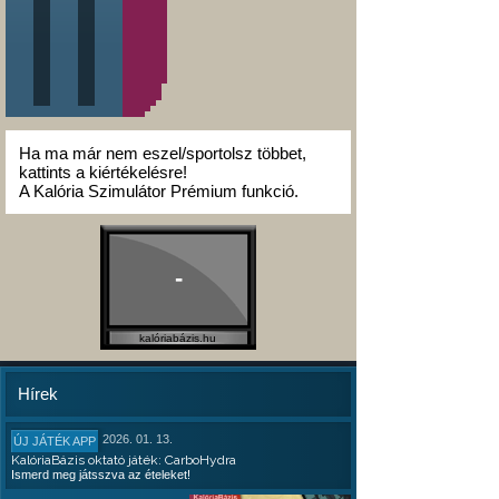
Ha ma már nem eszel/sportolsz többet,
kattints a kiértékelésre!
A Kalória Szimulátor Prémium funkció.
-
kalóriabázis.hu
Hírek
2026. 01. 13.
ÚJ JÁTÉK APP
KalóriaBázis oktató játék: CarboHydra
Ismerd meg játsszva az ételeket!