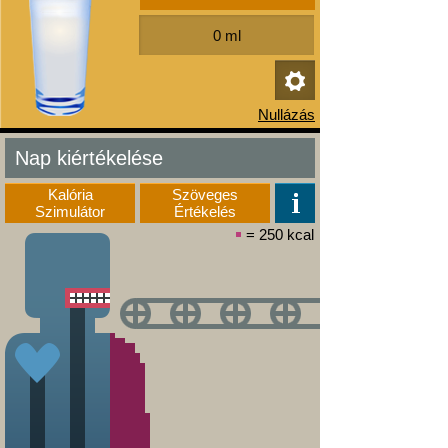
Nap kiértékelése
Kalória
Szöveges
Szimulátor
Értékelés