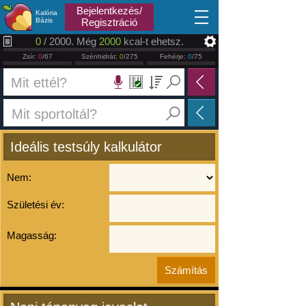
2026.08.09
Bejelentkezés/
Kalória
Bázis
Regisztráció
0
/ 2000. Még
2000
kcal-t ehetsz.
Zsír:
0
/67
Szénhidrát:
0
/275
Fehérje:
0
/75
Ideális testsúly kalkulátor
Nem:
Születési év:
Magasság: