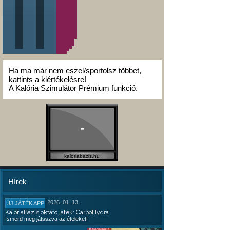
Ha ma már nem eszel/sportolsz többet,
kattints a kiértékelésre!
A Kalória Szimulátor Prémium funkció.
-
kalóriabázis.hu
Hírek
2026. 01. 13.
ÚJ JÁTÉK APP
KalóriaBázis oktató játék: CarboHydra
Ismerd meg játsszva az ételeket!