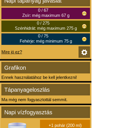
Napi tápanyag javaslat
0
/
67
Zsír: még maximum 67 g
0
/
275
Szénhidrát: még maximum 275 g
0
/
75
Fehérje: még minimum 75 g
Mire jó ez?
Grafikon
Ennek használatához be kell jelentkezni!
Tápanyageloszlás
Ma még nem fogyasztottál semmit.
Napi vízfogyasztás