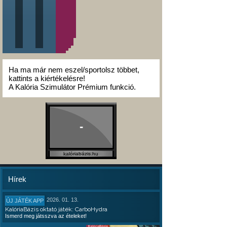
Ha ma már nem eszel/sportolsz többet,
kattints a kiértékelésre!
A Kalória Szimulátor Prémium funkció.
-
kalóriabázis.hu
Hírek
2026. 01. 13.
ÚJ JÁTÉK APP
KalóriaBázis oktató játék: CarboHydra
Ismerd meg játsszva az ételeket!