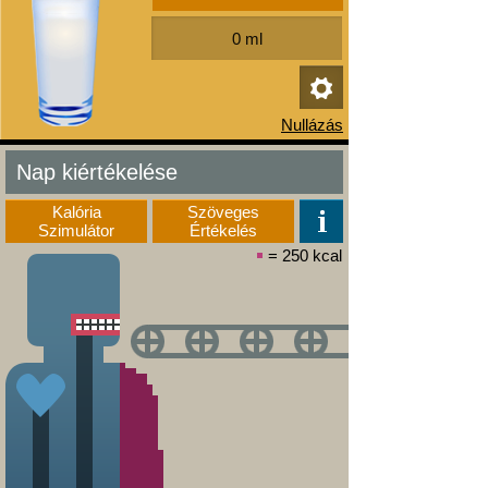
Nap kiértékelése
Kalória
Szöveges
Szimulátor
Értékelés