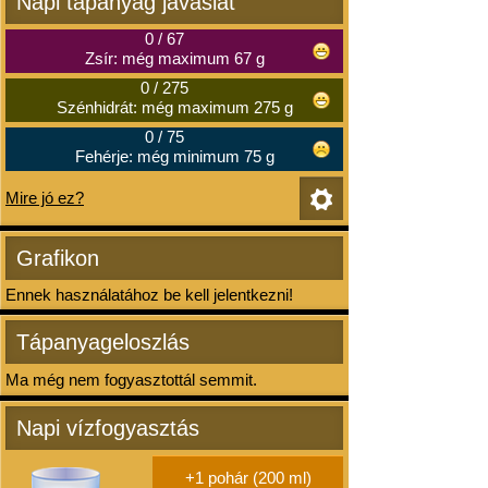
Napi tápanyag javaslat
0
/
67
Zsír: még maximum 67 g
0
/
275
Szénhidrát: még maximum 275 g
0
/
75
Fehérje: még minimum 75 g
Mire jó ez?
Grafikon
Ennek használatához be kell jelentkezni!
Tápanyageloszlás
Ma még nem fogyasztottál semmit.
Napi vízfogyasztás