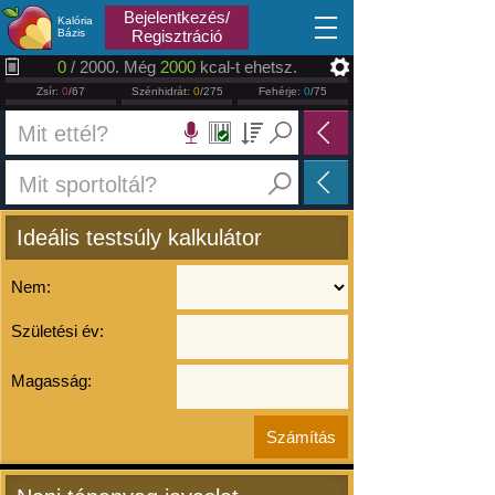
2026.08.07
Bejelentkezés/
Kalória
Bázis
Regisztráció
0
/ 2000. Még
2000
kcal-t ehetsz.
Zsír:
0
/67
Szénhidrát:
0
/275
Fehérje:
0
/75
Ideális testsúly kalkulátor
Nem:
Születési év:
Magasság: