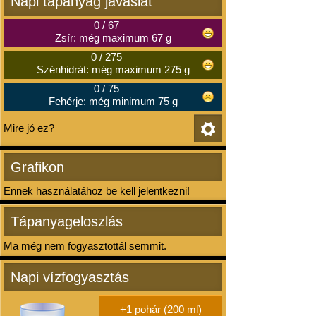
Napi tápanyag javaslat
0
/
67
Zsír: még maximum 67 g
0
/
275
Szénhidrát: még maximum 275 g
0
/
75
Fehérje: még minimum 75 g
Mire jó ez?
Grafikon
Ennek használatához be kell jelentkezni!
Tápanyageloszlás
Ma még nem fogyasztottál semmit.
Napi vízfogyasztás