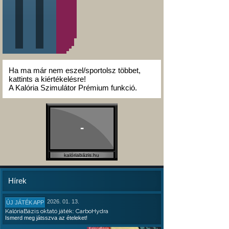
Ha ma már nem eszel/sportolsz többet,
kattints a kiértékelésre!
A Kalória Szimulátor Prémium funkció.
-
kalóriabázis.hu
Hírek
2026. 01. 13.
ÚJ JÁTÉK APP
KalóriaBázis oktató játék: CarboHydra
Ismerd meg játsszva az ételeket!