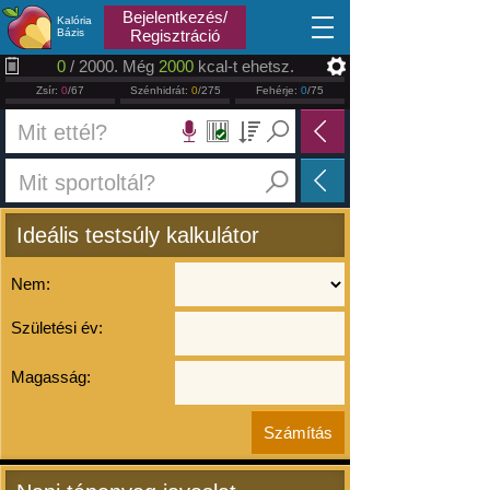
2026.08.10
Bejelentkezés/
Kalória
Bázis
Regisztráció
0
/ 2000. Még
2000
kcal-t ehetsz.
Zsír:
0
/67
Szénhidrát:
0
/275
Fehérje:
0
/75
Ideális testsúly kalkulátor
Nem:
Születési év:
Magasság: