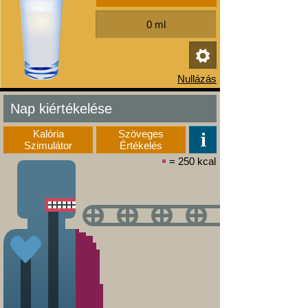
Nap kiértékelése
Kalória
Szöveges
Szimulátor
Értékelés