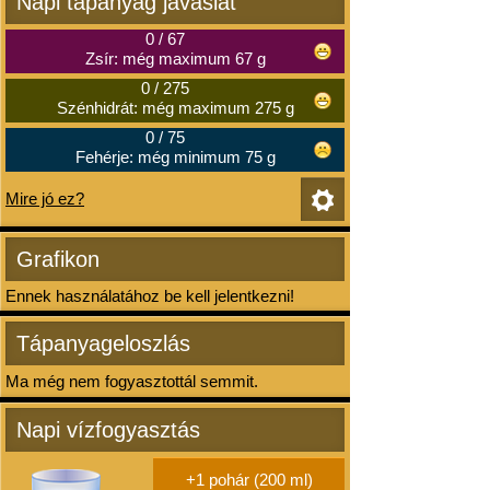
Napi tápanyag javaslat
0
/
67
Zsír: még maximum 67 g
0
/
275
Szénhidrát: még maximum 275 g
0
/
75
Fehérje: még minimum 75 g
Mire jó ez?
Grafikon
Ennek használatához be kell jelentkezni!
Tápanyageloszlás
Ma még nem fogyasztottál semmit.
Napi vízfogyasztás