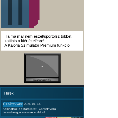
Ha ma már nem eszel/sportolsz többet,
kattints a kiértékelésre!
A Kalória Szimulátor Prémium funkció.
-
kalóriabázis.hu
Hírek
2026. 01. 13.
ÚJ JÁTÉK APP
KalóriaBázis oktató játék: CarboHydra
Ismerd meg játsszva az ételeket!