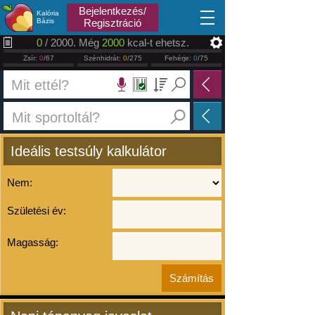
2026.08.08
Bejelentkezés/
Kalória
Bázis
Regisztráció
0
/ 2000. Még
2000
kcal-t ehetsz.
Zsír:
0
/67
Szénhidrát:
0
/275
Fehérje:
0
/75
Ideális testsúly kalkulátor
Nem:
Születési év:
Magasság: