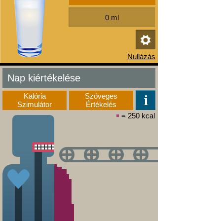
Nap kiértékelése
Kalória
Szöveges
Szimulátor
Értékelés