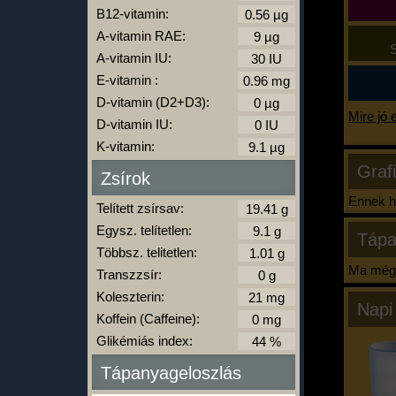
B12-vitamin:
A-vitamin RAE:
S
A-vitamin IU:
E-vitamin :
D-vitamin (D2+D3):
Mire jó 
D-vitamin IU:
K-vitamin:
Graf
Zsírok
Ennek ha
Telített zsírsav:
Egysz. telítetlen:
Tápa
Többsz. telitetlen:
Ma még 
Transzzsír:
Koleszterin:
Napi
Koffein (Caffeine):
Glikémiás index:
Tápanyageloszlás