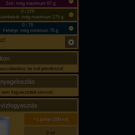
Zsír: még maximum 67 g
0
/
275
zénhidrát: még maximum 275 g
0
/
75
Fehérje: még minimum 75 g
ez?
ikon
sználatához be kell jelentkezni!
nyageloszlás
nem fogyasztottál semmit.
 vízfogyasztás