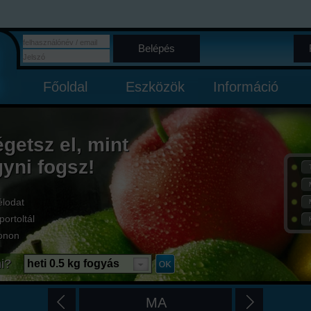
Belépés
Főoldal
Eszközök
Információ
égetsz el, mint
gyni fogsz!
élodat
portoltál
onon
i?
heti 0.5 kg fogyás
MA