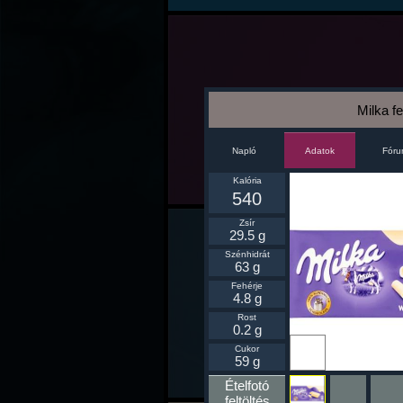
Milka f
Napló
Fór
Adatok
Kalória
540
Zsír
29.5 g
Szénhidrát
63 g
Fehérje
4.8 g
Rost
0.2 g
Ikonnak
Cukor
beállít
59 g
Ételfotó
feltöltés