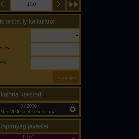
1/10
is testsúly kalkulátor
si év:
ág:
 kalória kereted
0 / 2000
Még 2000 kcal-t ehetsz ma.
 tápanyag javaslat
0
/
67