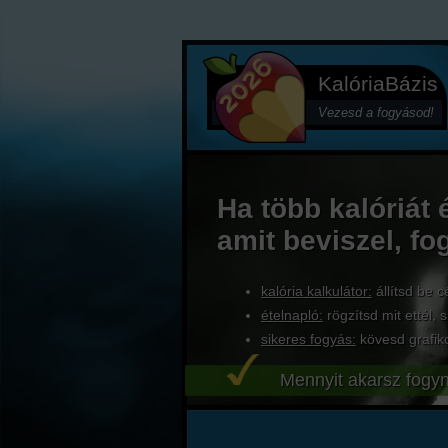
KalóriaBázis
Vezesd a fogyásod!
Ha több kalóriát 
amit beviszel, fo
kalória kalkulátor:
állítsd be c
ételnapló:
rögzítsd mit ettél, s
sikeres fogyás:
kövesd grafik
Mennyit akarsz fogyn