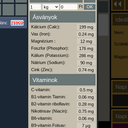
Ft
OK
Ásványok
Ideál
Ha ma már nem eszel/sportolsz többet,
lánc
kattints a kiértékelésre!
Kálcium (Calc):
A Kalória Szimulátor Prémium funkció.
Nem:
Vas (Iron):
Magnézium :
Születé
Foszfor (Phosphor):
-
Kálium (Potassium):
Magass
Nátrium (Sodium):
Cink (Zinc):
kalóriabázis.hu
Vitaminok
Napi
C-vitamin:
B1-vitamin Tiamin:
B2-vitamin riboflavin:
Nikotinsav (Niacin):
Napi
B6-vitamin:
B9-vitamin Folsav: