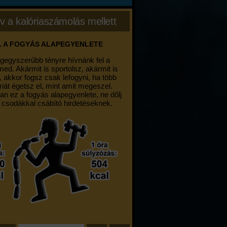
v a kalóriaszámolás mellett
. A FOGYÁS ALAPEGYENLETE
egegyszerűbb tényre hívnánk fel a
med. Akármit is sportolsz, akármit is
, akkor fogsz csak lefogyni, ha több
riát égetsz el, mint amit megeszel.
an ez a fogyás alapegyenlete, ne dőlj
 csodákkal csábító hirdetéseknek.