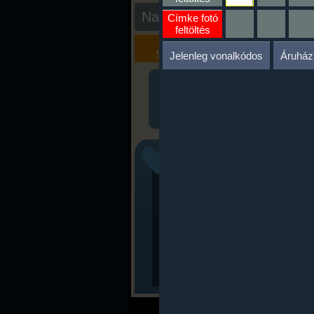
Nap kiértékelése
Címke fotó
feltöltés
Kalória
Szöveges
Szimulátor
Értékelés
Jelenleg vonalkódos
Áruház