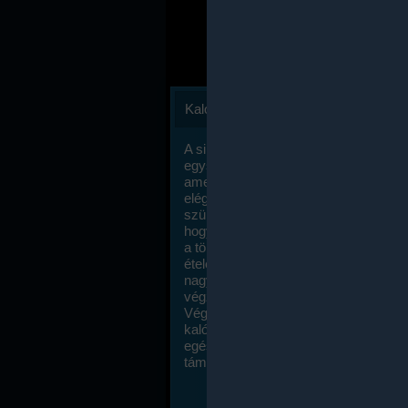
Kalóriaszámlálás
A sikeres fogyás titka valójában igen
egyszerű: égess több energiát, mint
amennyit beviszel. Természetesen e
elég nagy fegyelemre és akaraterőre
szükség, de meglepődve fogod tapasz
hogy a kalóriaszámolás mennyire ru
a többi diétához képest. Itt nincsenek ti
ételek és a megengedett kalóriabevite
nagymértékben növelheted ha testmo
végzel.
Végül, de nem utolsó sorban, a
kalóriaszámolás módszerét a legtöbb
egészségügyi szakorvos ajánlja és
támogatja.
To