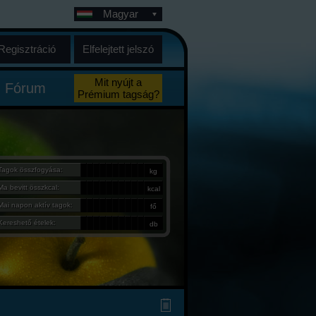
Magyar
Regisztráció
Elfelejtett jelszó
Mit nyújt a
Fórum
Prémium tagság?
Tagok összfogyása:
kg
Ma bevitt összkcal:
kcal
Mai napon aktív tagok:
fő
Kereshető ételek:
db