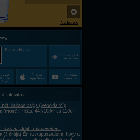
ség
KalóriaBázis
FB csoport
csatlakozás
Értékeld
Értékeld
YouTube
Google
App Store
csatorna
Play
bbi aktivitás
lipóti kakaós csiga (weboldalról):
e (most):
Hibás. 447/100gr es 120gr
 Hibák az oldal működésében:
a (3 órája):
Én azt tapasztaltam, hogy a
öld emberkés) ételeknél/recepteknél