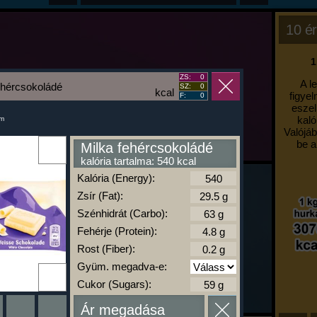
10 ér
1
ZS:
0
A l
ehércsokoládé
SZ:
0
kcal
figyel
F:
0
eszel
kaló
um
Valójáb
be a
Milka fehércsokoládé
kalória tartalma: 540 kcal
Kalória (Energy):
Zsír (Fat):
Szénhidrát (Carbo):
Fehérje (Protein):
Rost (Fiber):
Gyüm. megadva-e:
Cukor (Sugars):
Ár megadása