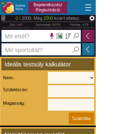
2026.08.10
Bejelentkezés/
Kalória
Bázis
Regisztráció
0
/ 2000. Még
2000
kcal-t ehetsz.
Zsír:
0
/67
Szénhidrát:
0
/275
Fehérje:
0
/75
Ideális testsúly kalkulátor
Nem:
Születési év:
Magasság: