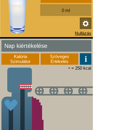
Nap kiértékelése
Kalória
Szöveges
Szimulátor
Értékelés