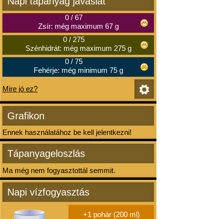
Napi tápanyag javaslat
0
/
67
Zsír: még maximum 67 g
0
/
275
Szénhidrát: még maximum 275 g
0
/
75
Fehérje: még minimum 75 g
Mire jó ez?
Grafikon
Ennek használatához be kell jelentkezni!
Tápanyageloszlás
Ma még nem fogyasztottál semmit.
Napi vízfogyasztás