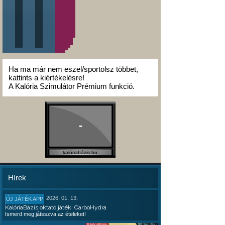
Ha ma már nem eszel/sportolsz többet,
kattints a kiértékelésre!
A Kalória Szimulátor Prémium funkció.
-
kalóriabázis.hu
Hírek
2026. 01. 13.
ÚJ JÁTÉK APP
KalóriaBázis oktató játék: CarboHydra
Ismerd meg játsszva az ételeket!