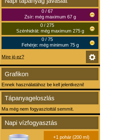
Napi tápanyag javaslat
0
/
67
Zsír: még maximum 67 g
0
/
275
Szénhidrát: még maximum 275 g
0
/
75
Fehérje: még minimum 75 g
Mire jó ez?
Grafikon
Ennek használatához be kell jelentkezni!
Tápanyageloszlás
Ma még nem fogyasztottál semmit.
Napi vízfogyasztás