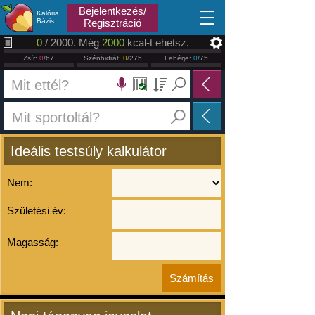
2026.08.10
Bejelentkezés/
Kalória
Bázis
Regisztráció
0
/ 2000. Még
2000
kcal-t ehetsz.
Zsír:
0
/67
Szénhidrát:
0
/275
Fehérje:
0
/75
Ideális testsúly kalkulátor
Nem:
Születési év:
Magasság: