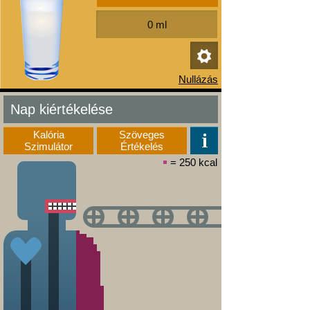
Nap kiértékelése
Kalória
Szöveges
Szimulátor
Értékelés