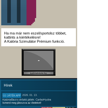
Ha ma már nem eszel/sportolsz többet,
kattints a kiértékelésre!
A Kalória Szimulátor Prémium funkció.
-
kalóriabázis.hu
Hírek
2026. 01. 13.
ÚJ JÁTÉK APP
KalóriaBázis oktató játék: CarboHydra
Ismerd meg játsszva az ételeket!