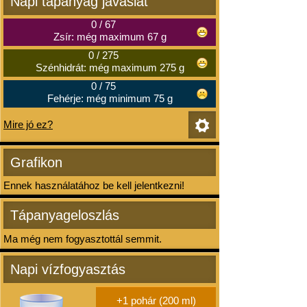
Napi tápanyag javaslat
0
/
67
Zsír: még maximum 67 g
0
/
275
Szénhidrát: még maximum 275 g
0
/
75
Fehérje: még minimum 75 g
Mire jó ez?
Grafikon
Ennek használatához be kell jelentkezni!
Tápanyageloszlás
Ma még nem fogyasztottál semmit.
Napi vízfogyasztás