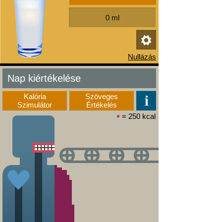
Nap kiértékelése
Kalória
Szöveges
Szimulátor
Értékelés