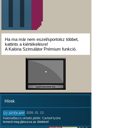
Ha ma már nem eszel/sportolsz többet,
kattints a kiértékelésre!
A Kalória Szimulátor Prémium funkció.
-
kalóriabázis.hu
Hírek
2026. 01. 13.
ÚJ JÁTÉK APP
KalóriaBázis oktató játék: CarboHydra
Ismerd meg játsszva az ételeket!