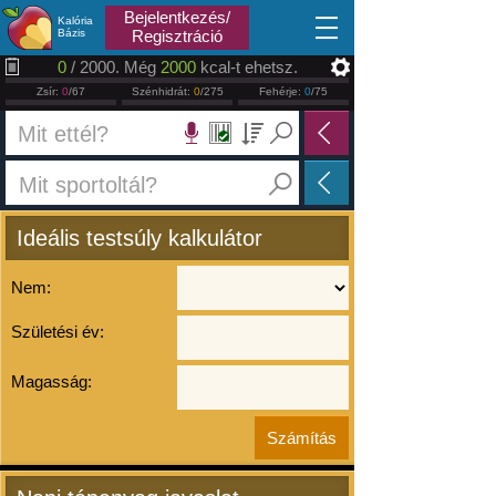
2026.08.09
Bejelentkezés/
Kalória
Bázis
Regisztráció
0
/ 2000. Még
2000
kcal-t ehetsz.
Zsír:
0
/67
Szénhidrát:
0
/275
Fehérje:
0
/75
Ideális testsúly kalkulátor
Nem:
Születési év:
Magasság: