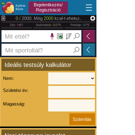
2026.08.08
Bejelentkezés/
Kalória
Bázis
Regisztráció
0
/ 2000. Még
2000
kcal-t ehetsz.
Zsír:
0
/67
Szénhidrát:
0
/275
Fehérje:
0
/75
Ideális testsúly kalkulátor
Nem:
Születési év:
Magasság: