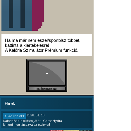
Ha ma már nem eszel/sportolsz többet,
kattints a kiértékelésre!
A Kalória Szimulátor Prémium funkció.
-
kalóriabázis.hu
Hírek
2026. 01. 13.
ÚJ JÁTÉK APP
KalóriaBázis oktató játék: CarboHydra
Ismerd meg játsszva az ételeket!