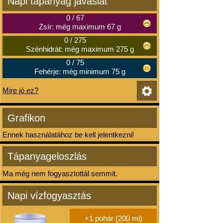
Napi tápanyag javaslat
0
/
67
Zsír: még maximum 67 g
0
/
275
Szénhidrát: még maximum 275 g
0
/
75
Fehérje: még minimum 75 g
Mire jó ez?
Grafikon
Ennek használatához be kell jelentkezni!
Tápanyageloszlás
Ma még nem fogyasztottál semmit.
Napi vízfogyasztás