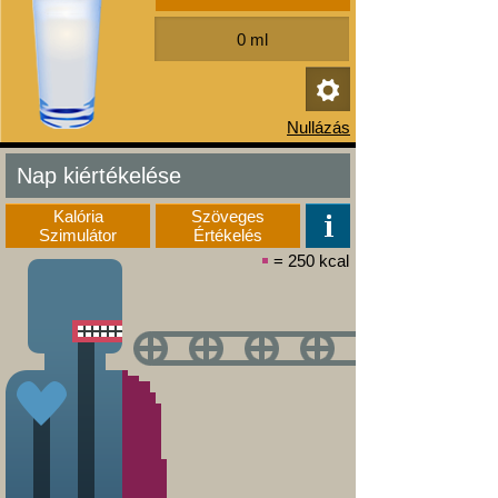
Nap kiértékelése
Kalória
Szöveges
Szimulátor
Értékelés