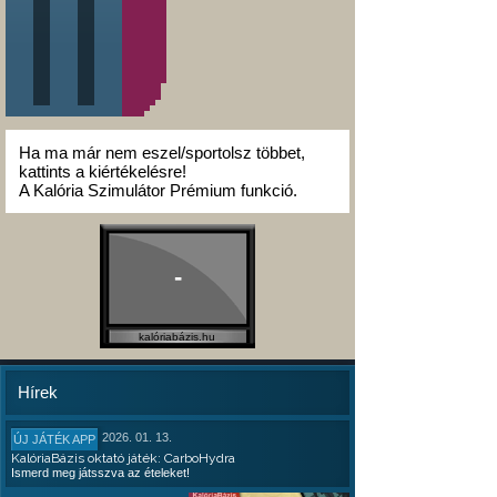
Ha ma már nem eszel/sportolsz többet,
kattints a kiértékelésre!
A Kalória Szimulátor Prémium funkció.
-
kalóriabázis.hu
Hírek
2026. 01. 13.
ÚJ JÁTÉK APP
KalóriaBázis oktató játék: CarboHydra
Ismerd meg játsszva az ételeket!