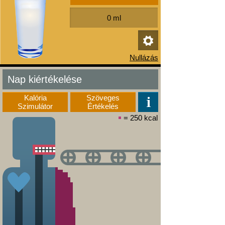
Nap kiértékelése
Kalória
Szöveges
Szimulátor
Értékelés