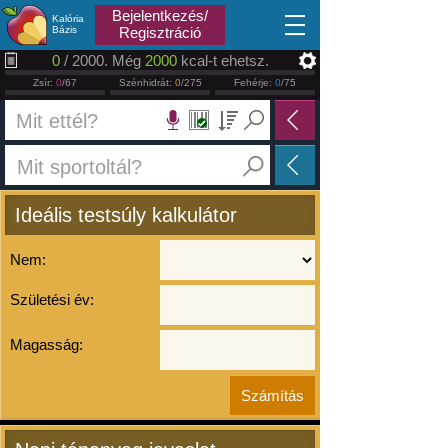
2026.08.07
Bejelentkezés/
Kalória
Bázis
Regisztráció
0
/ 2000. Még
2000
kcal-t ehetsz.
Zsír:
0
/67
Szénhidrát:
0
/275
Fehérje:
0
/75
Ideális testsúly kalkulátor
Nem:
Születési év:
Magasság: