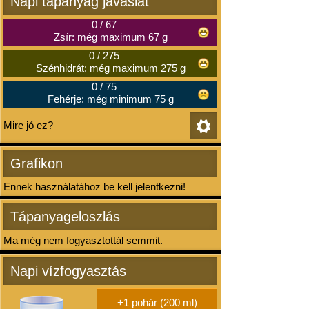
Napi tápanyag javaslat
0
/
67
Zsír: még maximum 67 g
0
/
275
Szénhidrát: még maximum 275 g
0
/
75
Fehérje: még minimum 75 g
Mire jó ez?
Grafikon
Ennek használatához be kell jelentkezni!
Tápanyageloszlás
Ma még nem fogyasztottál semmit.
Napi vízfogyasztás