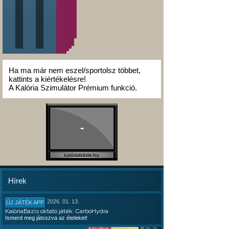
Ha ma már nem eszel/sportolsz többet,
kattints a kiértékelésre!
A Kalória Szimulátor Prémium funkció.
-
kalóriabázis.hu
Hírek
2026. 01. 13.
ÚJ JÁTÉK APP
KalóriaBázis oktató játék: CarboHydra
Ismerd meg játsszva az ételeket!