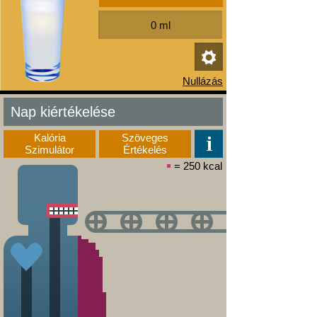
Nap kiértékelése
Kalória
Szöveges
Szimulátor
Értékelés