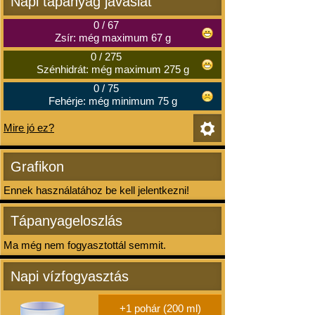
Napi tápanyag javaslat
0
/
67
Zsír: még maximum 67 g
0
/
275
Szénhidrát: még maximum 275 g
0
/
75
Fehérje: még minimum 75 g
Mire jó ez?
Grafikon
Ennek használatához be kell jelentkezni!
Tápanyageloszlás
Ma még nem fogyasztottál semmit.
Napi vízfogyasztás