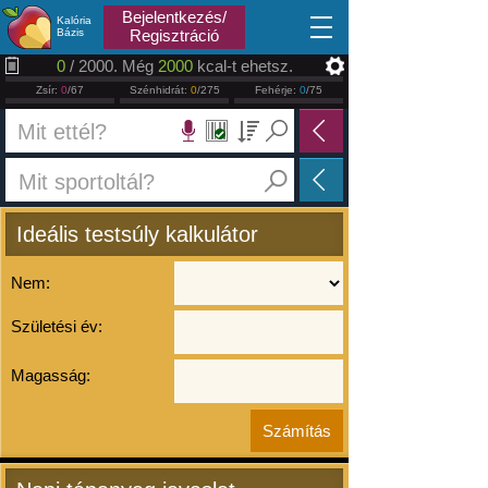
2026.08.06
Bejelentkezés/
Kalória
Bázis
Regisztráció
0
/ 2000. Még
2000
kcal-t ehetsz.
Zsír:
0
/67
Szénhidrát:
0
/275
Fehérje:
0
/75
Ideális testsúly kalkulátor
Nem:
Születési év:
Magasság: