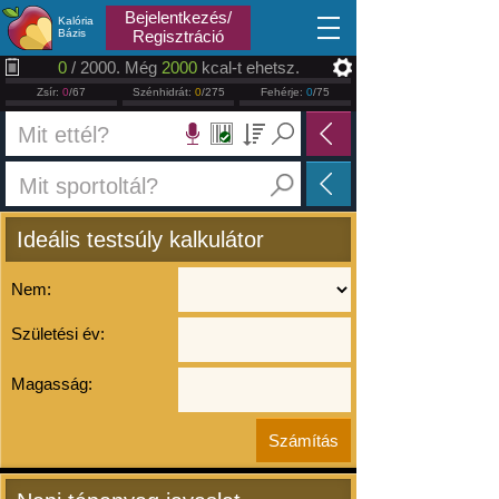
2026.08.07
Bejelentkezés/
Kalória
Bázis
Regisztráció
0
/ 2000. Még
2000
kcal-t ehetsz.
Zsír:
0
/67
Szénhidrát:
0
/275
Fehérje:
0
/75
Ideális testsúly kalkulátor
Nem:
Születési év:
Magasság: