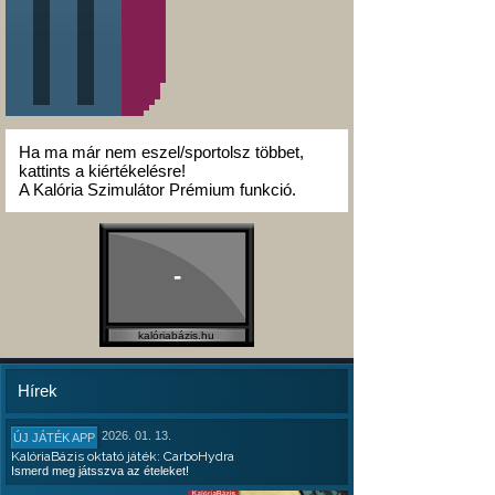
Ha ma már nem eszel/sportolsz többet,
kattints a kiértékelésre!
A Kalória Szimulátor Prémium funkció.
-
kalóriabázis.hu
Hírek
2026. 01. 13.
ÚJ JÁTÉK APP
KalóriaBázis oktató játék: CarboHydra
Ismerd meg játsszva az ételeket!