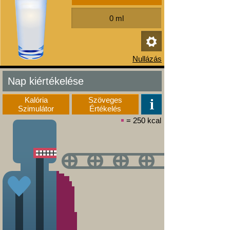
Nap kiértékelése
Kalória
Szöveges
Szimulátor
Értékelés