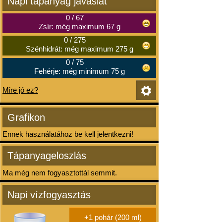
Napi tápanyag javaslat
0
/
67
Zsír: még maximum 67 g
0
/
275
Szénhidrát: még maximum 275 g
0
/
75
Fehérje: még minimum 75 g
Mire jó ez?
Grafikon
Ennek használatához be kell jelentkezni!
Tápanyageloszlás
Ma még nem fogyasztottál semmit.
Napi vízfogyasztás