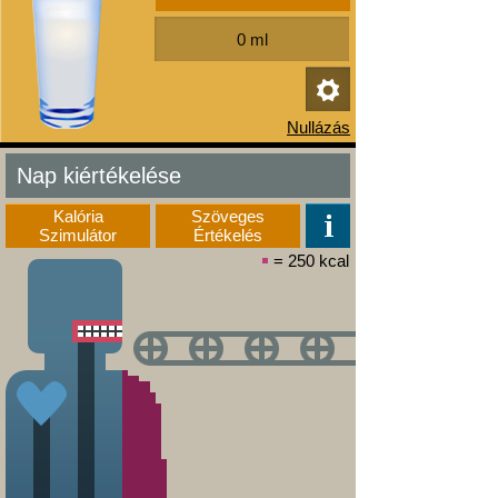
Nap kiértékelése
Kalória
Szöveges
Szimulátor
Értékelés