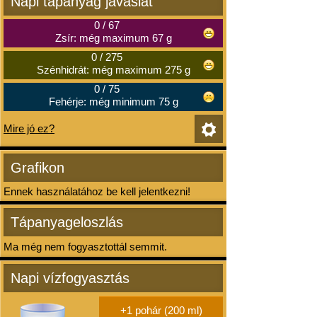
Napi tápanyag javaslat
0
/
67
Zsír: még maximum 67 g
0
/
275
Szénhidrát: még maximum 275 g
0
/
75
Fehérje: még minimum 75 g
Mire jó ez?
Grafikon
Ennek használatához be kell jelentkezni!
Tápanyageloszlás
Ma még nem fogyasztottál semmit.
Napi vízfogyasztás