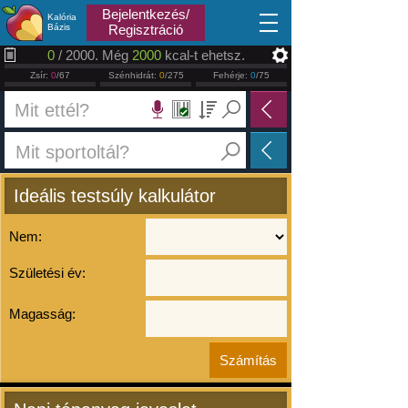
2026.08.10
Bejelentkezés/
Kalória
Bázis
Regisztráció
0
/ 2000. Még
2000
kcal-t ehetsz.
Zsír:
0
/67
Szénhidrát:
0
/275
Fehérje:
0
/75
Ideális testsúly kalkulátor
Nem:
Születési év:
Magasság: