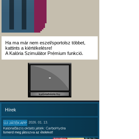
Ha ma már nem eszel/sportolsz többet,
kattints a kiértékelésre!
A Kalória Szimulátor Prémium funkció.
-
kalóriabázis.hu
Hírek
2026. 01. 13.
ÚJ JÁTÉK APP
KalóriaBázis oktató játék: CarboHydra
Ismerd meg játsszva az ételeket!