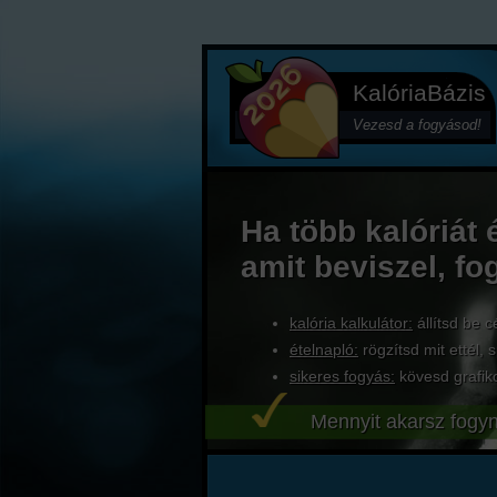
KalóriaBázis
Vezesd a fogyásod!
Ha több kalóriát 
amit beviszel, fo
kalória kalkulátor:
állítsd be c
ételnapló:
rögzítsd mit ettél, s
sikeres fogyás:
kövesd grafik
Mennyit akarsz fogyn