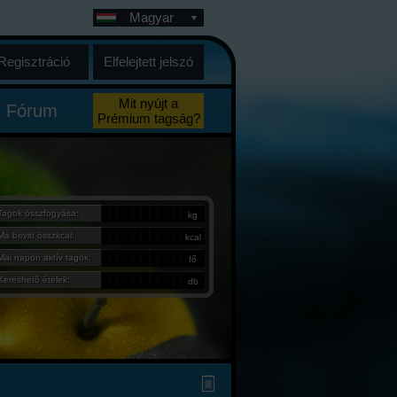
Magyar
Regisztráció
Elfelejtett jelszó
Mit nyújt a
Fórum
Prémium tagság?
Tagok összfogyása:
kg
Ma bevitt összkcal:
kcal
Mai napon aktív tagok:
fő
Kereshető ételek:
db