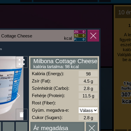
10 ér
1
ZS:
0
A l
a Cottage Cheese
SZ:
0
kcal
figyel
F:
0
eszel
kaló
um
Valójáb
be a
Milbona Cottage Cheese
kalória tartalma: 98 kcal
Kalória (Energy):
Zsír (Fat):
Szénhidrát (Carbo):
Fehérje (Protein):
Rost (Fiber):
Gyüm. megadva-e:
Cukor (Sugars):
Ár megadása