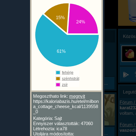
15%
24%
Hírek
Közös
2026. 03. 20.
61%
Mai leállásunk
Holnapig hiányos a ke...
hhez
 van
MAI SZERVER LEÁLLÁS:
talni,
Kedves Felhasználók! Ma
fehérje
galmas
8:00-15:39 közt leállt az
szénhidrát
ltott
Tovább...
app. Mostanra helyreállt,
zsír
lt
30
de a mai nap még hiányos
Legutó
zgást
az adatbázis (okát lásd
Megoszthato link:
megnyit
ÚJ JÁTÉK APP
2026. 01. 13.
lentebb). Akinek beragadt
https://kaloriabazis.hu/etel/milbon
Fórum /
KalóriaBázis oktató játé...
a fekete képernyő az
a_cottage_cheese_kcal/1139558
karat23
Ismerd meg játsszva ...
_0
appban, az lője ki az appot
voltam, 
Elkészült a KalóriaBázis
és indítsa újra, végesetben
Kategória: Sajt
miért. T
ételoktató játéka, a
Ennyiszer választották: 47060
telepítse újra. Hamarosan
a harmi
Fórum /
vább...
CarboHydra!
Létrehozta: ica78
megállt
kiadunk egy új verziót
vaszedi 
Tovább...
Utoljára módosította:
volt. A 
Google Playen, hogy ez a