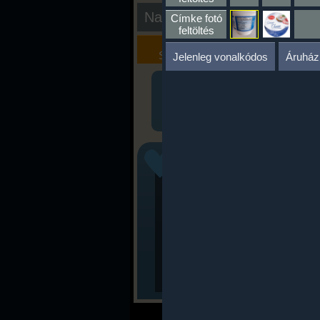
Nap kiértékelése
Címke fotó
feltöltés
Kalória
Szöveges
Szimulátor
Értékelés
Jelenleg vonalkódos
Áruház