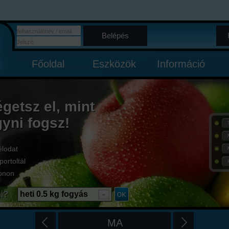
Belépés
Főoldal
Eszközök
Információ
égetsz el, mint
gyni fogsz!
élodat
portoltál
onon
i?
heti 0.5 kg fogyás
MA