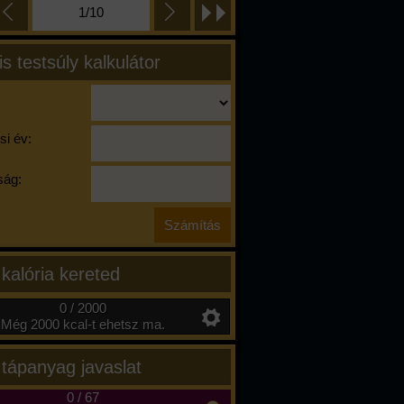
1/10
is testsúly kalkulátor
si év:
ág:
 kalória kereted
0 / 2000
Még 2000 kcal-t ehetsz ma.
 tápanyag javaslat
0
/
67