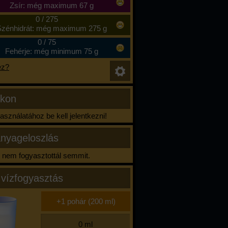
Zsír: még maximum 67 g
0
/
275
zénhidrát: még maximum 275 g
0
/
75
Fehérje: még minimum 75 g
ez?
ikon
sználatához be kell jelentkezni!
nyageloszlás
nem fogyasztottál semmit.
 vízfogyasztás