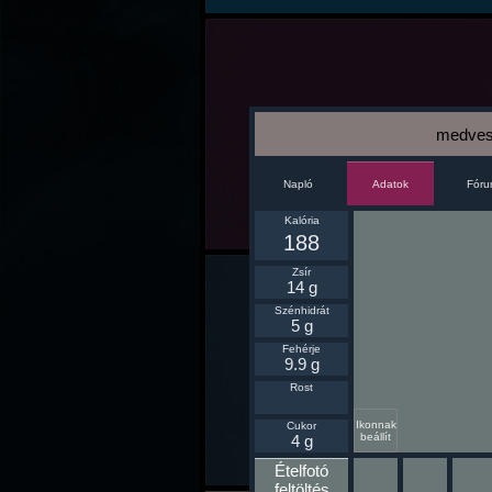
medvesa
Napló
Fór
Adatok
Kalória
188
Zsír
14 g
Szénhidrát
5 g
Fehérje
9.9 g
Rost
Ikonnak
Cukor
beállít
4 g
Ételfotó
feltöltés