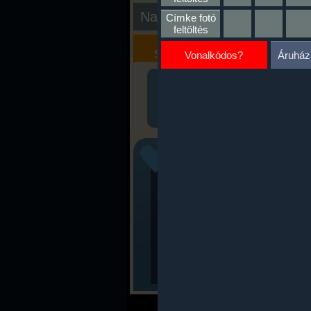
Nap kiértékelése
Címke fotó
feltöltés
Kalória
Szöveges
Szimulátor
Értékelés
Vonalkódos?
Áruház