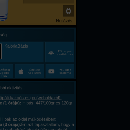
ség
KalóriaBázis
FB csoport
csatlakozás
Értékeld
Értékeld
YouTube
Google
App Store
csatorna
Play
bbi aktivitás
lipóti kakaós csiga (weboldalról):
e (1 órája):
Hibás. 447/100gr es 120gr
 Hibák az oldal működésében:
a (3 órája):
Én azt tapasztaltam, hogy a
öld emberkés) ételeknél/recepteknél