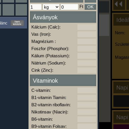
Ft
OK
Ásványok
Ideál
Ha ma már nem eszel/sportolsz többet,
lánc
kattints a kiértékelésre!
Kálcium (Calc):
A Kalória Szimulátor Prémium funkció.
Nem:
Vas (Iron):
Magnézium :
Születé
Foszfor (Phosphor):
-
Kálium (Potassium):
Magass
Nátrium (Sodium):
Cink (Zinc):
kalóriabázis.hu
Vitaminok
Napi
C-vitamin:
B1-vitamin Tiamin:
B2-vitamin riboflavin:
Nikotinsav (Niacin):
Napi
B6-vitamin:
B9-vitamin Folsav: