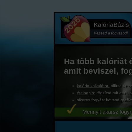
KalóriaBázis
Vezesd a fogyásod!
Ha több kalóriát 
amit beviszel, fo
kalória kalkulátor:
állítsd be c
ételnapló:
rögzítsd mit ettél, s
sikeres fogyás:
kövesd grafik
Mennyit akarsz fogyn