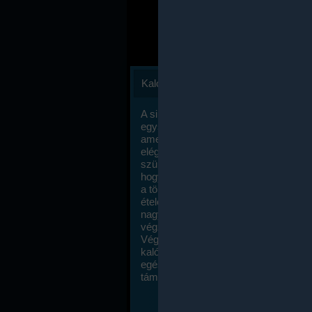
Kalóriaszámlálás
A sikeres fogyás titka valójában igen
egyszerű: égess több energiát, mint
amennyit beviszel. Természetesen e
elég nagy fegyelemre és akaraterőre
szükség, de meglepődve fogod tapasz
hogy a kalóriaszámolás mennyire ru
a többi diétához képest. Itt nincsenek ti
ételek és a megengedett kalóriabevite
nagymértékben növelheted ha testmo
végzel.
Végül, de nem utolsó sorban, a
kalóriaszámolás módszerét a legtöbb
egészségügyi szakorvos ajánlja és
támogatja.
To