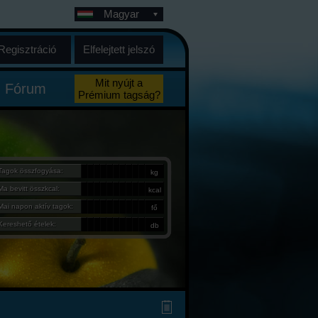
Magyar
Regisztráció
Elfelejtett jelszó
Mit nyújt a
Fórum
Prémium tagság?
Tagok összfogyása:
kg
Ma bevitt összkcal:
kcal
Mai napon aktív tagok:
fő
Kereshető ételek:
db