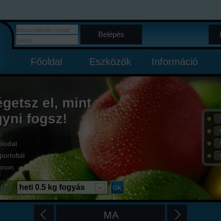
Belépés
Főoldal
Eszközök
Információ
égetsz el, mint
gyni fogsz!
élodat
portoltál
onon
i?
heti 0.5 kg fogyás
MA