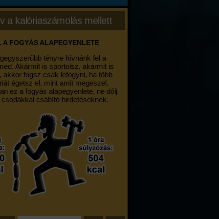
v a kalóriaszámolás mellett
. A FOGYÁS ALAPEGYENLETE
egegyszerűbb tényre hívnánk fel a
med. Akármit is sportolsz, akármit is
, akkor fogsz csak lefogyni, ha több
riát égetsz el, mint amit megeszel.
an ez a fogyás alapegyenlete, ne dőlj
 csodákkal csábító hirdetéseknek.