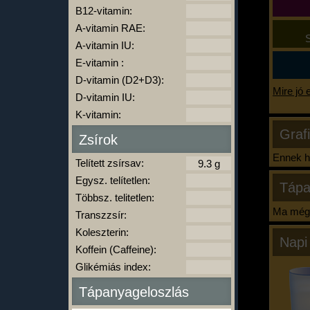
B12-vitamin:
A-vitamin RAE:
S
A-vitamin IU:
E-vitamin :
D-vitamin (D2+D3):
Mire jó 
D-vitamin IU:
K-vitamin:
Graf
Zsírok
Ennek ha
Telített zsírsav:
Egysz. telítetlen:
Tápa
Többsz. telitetlen:
Ma még 
Transzzsír:
Koleszterin:
Napi
Koffein (Caffeine):
Glikémiás index:
Tápanyageloszlás