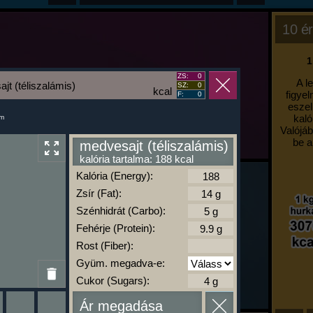
10 ér
1
ZS:
0
A l
jt (téliszalámis)
SZ:
0
kcal
figyel
F:
0
eszel
kaló
um
Valójáb
be a
medvesajt (téliszalámis)
kalória tartalma: 188 kcal
Kalória (Energy):
Zsír (Fat):
Szénhidrát (Carbo):
Fehérje (Protein):
Rost (Fiber):
Gyüm. megadva-e:
Cukor (Sugars):
Ár megadása