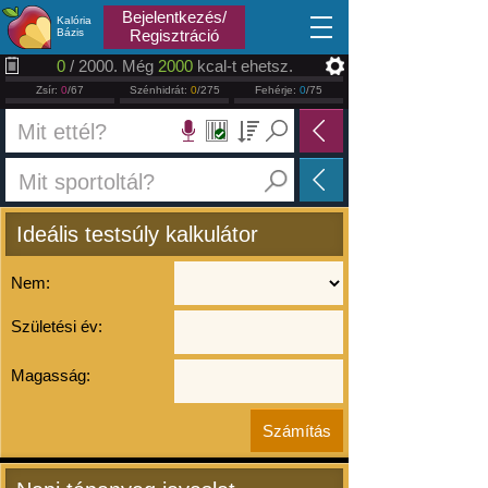
2026.08.07
Bejelentkezés/
Kalória
Bázis
Regisztráció
0
/ 2000. Még
2000
kcal-t ehetsz.
Zsír:
0
/67
Szénhidrát:
0
/275
Fehérje:
0
/75
Ideális testsúly kalkulátor
Nem:
Születési év:
Magasság: