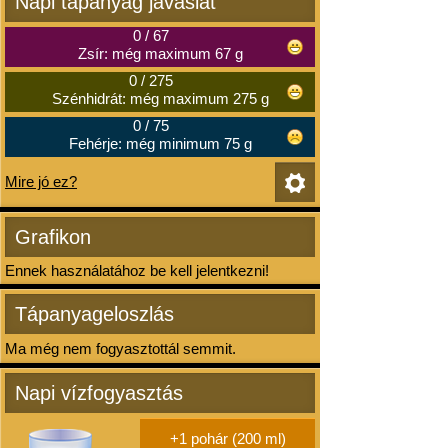
Napi tápanyag javaslat
0
/
67
Zsír: még maximum 67 g
0
/
275
Szénhidrát: még maximum 275 g
0
/
75
Fehérje: még minimum 75 g
Mire jó ez?
Grafikon
Ennek használatához be kell jelentkezni!
Tápanyageloszlás
Ma még nem fogyasztottál semmit.
Napi vízfogyasztás