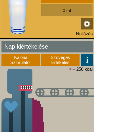
Nap kiértékelése
Kalória
Szöveges
Szimulátor
Értékelés