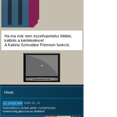
Ha ma már nem eszel/sportolsz többet,
kattints a kiértékelésre!
A Kalória Szimulátor Prémium funkció.
-
kalóriabázis.hu
Hírek
2026. 01. 13.
ÚJ JÁTÉK APP
KalóriaBázis oktató játék: CarboHydra
Ismerd meg játsszva az ételeket!