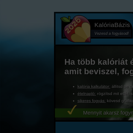
KalóriaBázis
Vezesd a fogyásod!
Ha több kalóriát 
amit beviszel, fo
kalória kalkulátor:
állítsd be c
ételnapló:
rögzítsd mit ettél, s
sikeres fogyás:
kövesd grafik
Mennyit akarsz fogyn