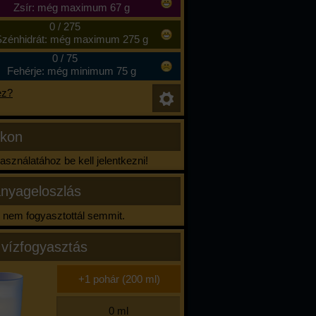
Zsír: még maximum 67 g
0
/
275
zénhidrát: még maximum 275 g
0
/
75
Fehérje: még minimum 75 g
ez?
ikon
sználatához be kell jelentkezni!
nyageloszlás
nem fogyasztottál semmit.
 vízfogyasztás