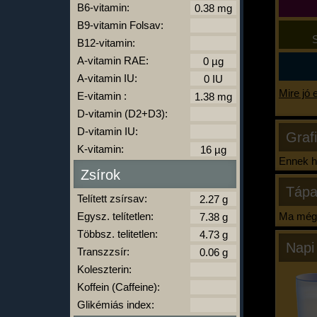
B6-vitamin:
B9-vitamin Folsav:
S
B12-vitamin:
A-vitamin RAE:
A-vitamin IU:
Mire jó 
E-vitamin :
D-vitamin (D2+D3):
D-vitamin IU:
Graf
K-vitamin:
Ennek ha
Zsírok
Tápa
Telített zsírsav:
Egysz. telítetlen:
Ma még 
Többsz. telitetlen:
Napi
Transzzsír:
Koleszterin:
Koffein (Caffeine):
Glikémiás index: