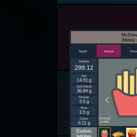
McDona
(Mekis 
Napló
Fór
Adatok
Kalória
299.12
Zsír
14.91 g
Szénhidrát
36.84 g
Fehérje
3.5 g
Rost
3.9 g
Ikonnak
Cukor
beállít
0.21 g
Ételfotó
feltöltés