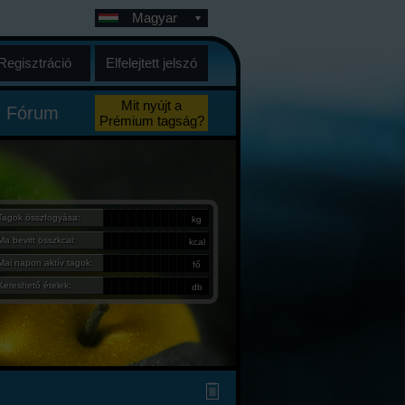
Magyar
Regisztráció
Elfelejtett jelszó
Mit nyújt a
Fórum
Prémium tagság?
Tagok összfogyása:
kg
Ma bevitt összkcal:
kcal
Mai napon aktív tagok:
fő
Kereshető ételek:
db