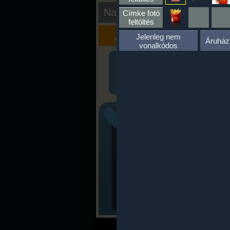
Nap kiértékelése
Címke fotó
feltöltés
Kalória
Szöveges
Jelenleg nem
Szimulátor
Értékelés
Áruház
vonalkódos