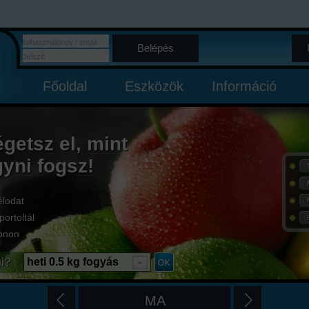
Belépés
Főoldal
Eszközök
Információ
égetsz el, mint
gyni fogsz!
élodat
portoltál
onon
i?
heti 0.5 kg fogyás
MA