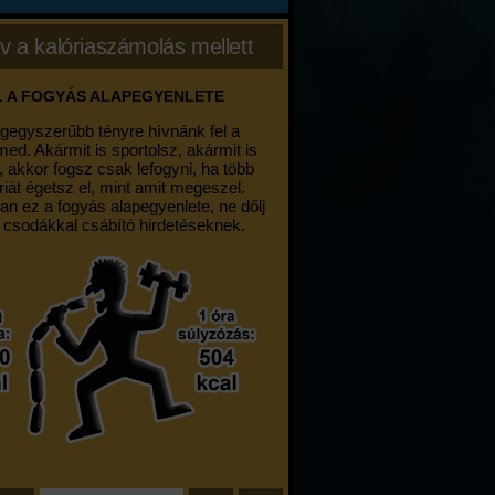
v a kalóriaszámolás mellett
. A FOGYÁS ALAPEGYENLETE
egegyszerűbb tényre hívnánk fel a
med. Akármit is sportolsz, akármit is
, akkor fogsz csak lefogyni, ha több
riát égetsz el, mint amit megeszel.
an ez a fogyás alapegyenlete, ne dőlj
 csodákkal csábító hirdetéseknek.