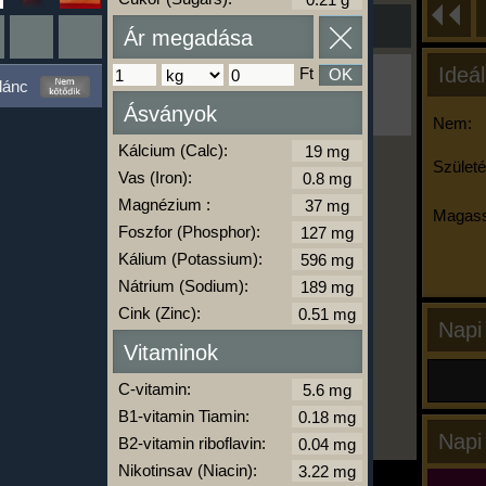
Ár megadása
Ideál
Ft
OK
Ha ma már nem eszel/sportolsz többet,
lánc
kattints a kiértékelésre!
Ásványok
A Kalória Szimulátor Prémium funkció.
Nem:
Kálcium (Calc):
Születé
Vas (Iron):
-
Magnézium :
Magass
Foszfor (Phosphor):
Kálium (Potassium):
kalóriabázis.hu
Nátrium (Sodium):
Cink (Zinc):
Napi
Vitaminok
C-vitamin:
B1-vitamin Tiamin:
Napi
B2-vitamin riboflavin:
Nikotinsav (Niacin):