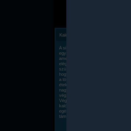
Kalóriaszámlálás
A sikeres fogyás titka valójában igen
egyszerű: égess több energiát, mint
amennyit beviszel. Természetesen e
elég nagy fegyelemre és akaraterőre
szükség, de meglepődve fogod tapasz
hogy a kalóriaszámolás mennyire ru
a többi diétához képest. Itt nincsenek ti
ételek és a megengedett kalóriabevite
nagymértékben növelheted ha testmo
végzel.
Végül, de nem utolsó sorban, a
kalóriaszámolás módszerét a legtöbb
egészségügyi szakorvos ajánlja és
támogatja.
To