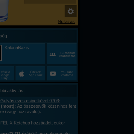
ség
KalóriaBázis
FB csoport
csatlakozás
Értékeld
Értékeld
YouTube
Google
App Store
csatorna
Play
bbi aktivitás
 Gulyásleves csipetkével 0703:
 (most):
Az összetevők közt nincs fent
ke (vagy hozzávalói).
 FELIX Ketchup hozzáadott cukor
gro73 (11 órája):
Nem cukormentes