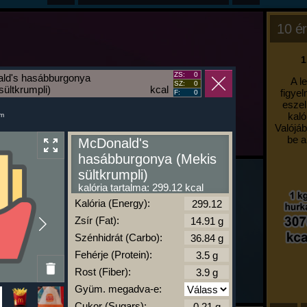
10 ér
1
ZS:
0
ld's hasábburgonya
A l
SZ:
0
sültkrumpli)
kcal
figyel
F:
0
eszel
kaló
um
Valójáb
be a
McDonald's
hasábburgonya (Mekis
sültkrumpli)
kalória tartalma: 299.12 kcal
Kalória (Energy):
Zsír (Fat):
Szénhidrát (Carbo):
Fehérje (Protein):
Rost (Fiber):
Gyüm. megadva-e:
Cukor (Sugars):