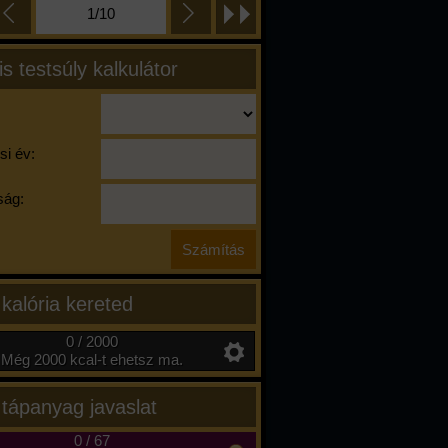
1/10
is testsúly kalkulátor
si év:
ág:
 kalória kereted
0 / 2000
Még 2000 kcal-t ehetsz ma.
 tápanyag javaslat
0
/
67