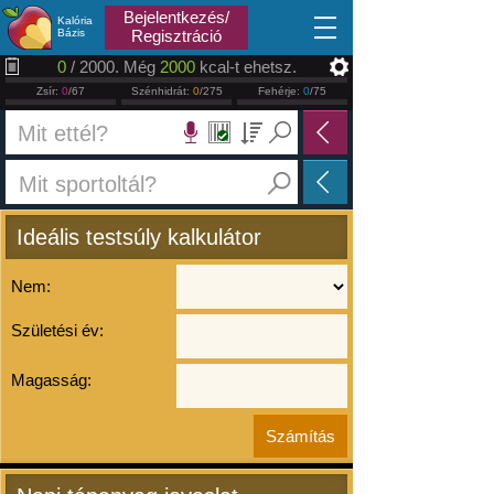
2026.08.08
Bejelentkezés/
Kalória
Bázis
Regisztráció
0
/ 2000. Még
2000
kcal-t ehetsz.
Zsír:
0
/67
Szénhidrát:
0
/275
Fehérje:
0
/75
Ideális testsúly kalkulátor
Nem:
Születési év:
Magasság: