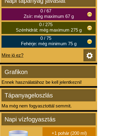
Napi tápanyag javaslat
0
/
67
Zsír: még maximum 67 g
0
/
275
Szénhidrát: még maximum 275 g
0
/
75
Fehérje: még minimum 75 g
Mire jó ez?
Grafikon
Ennek használatához be kell jelentkezni!
Tápanyageloszlás
Ma még nem fogyasztottál semmit.
Napi vízfogyasztás