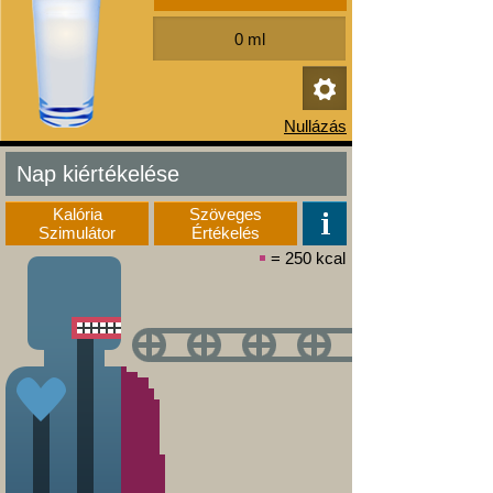
Nap kiértékelése
Kalória
Szöveges
Szimulátor
Értékelés