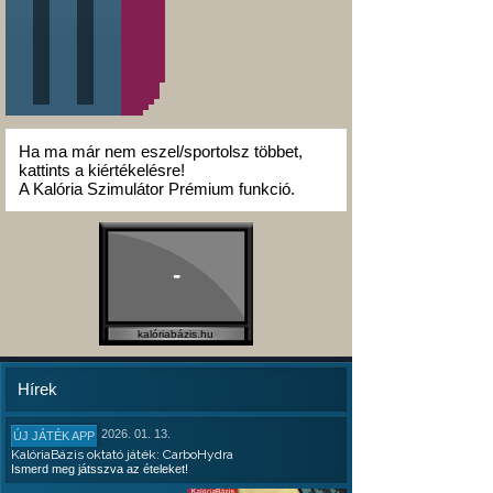
Ha ma már nem eszel/sportolsz többet,
kattints a kiértékelésre!
A Kalória Szimulátor Prémium funkció.
-
kalóriabázis.hu
Hírek
2026. 01. 13.
ÚJ JÁTÉK APP
KalóriaBázis oktató játék: CarboHydra
Ismerd meg játsszva az ételeket!