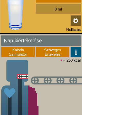
Nap kiértékelése
Kalória
Szöveges
Szimulátor
Értékelés