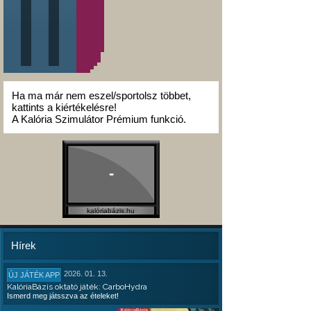
Ha ma már nem eszel/sportolsz többet,
kattints a kiértékelésre!
A Kalória Szimulátor Prémium funkció.
-
kalóriabázis.hu
Hírek
2026. 01. 13.
ÚJ JÁTÉK APP
KalóriaBázis oktató játék: CarboHydra
Ismerd meg játsszva az ételeket!