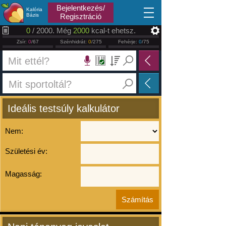
2026.08.08
Bejelentkezés/
Kalória
Bázis
Regisztráció
0
/ 2000. Még
2000
kcal-t ehetsz.
Zsír:
0
/67
Szénhidrát:
0
/275
Fehérje:
0
/75
Ideális testsúly kalkulátor
Nem:
Születési év:
Magasság: