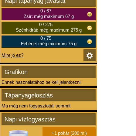
Napi tápanyag javaslat
0
/
67
Zsír: még maximum 67 g
0
/
275
Szénhidrát: még maximum 275 g
0
/
75
Fehérje: még minimum 75 g
Mire jó ez?
Grafikon
Ennek használatához be kell jelentkezni!
Tápanyageloszlás
Ma még nem fogyasztottál semmit.
Napi vízfogyasztás