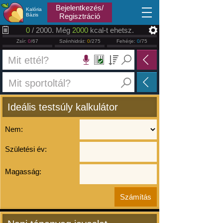
2026.08.10
Bejelentkezés/
Kalória
Bázis
Regisztráció
0
/ 2000. Még
2000
kcal-t ehetsz.
Zsír:
0
/67
Szénhidrát:
0
/275
Fehérje:
0
/75
Ideális testsúly kalkulátor
Nem:
Születési év:
Magasság: