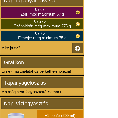
Napi tápanyag javaslat
0
/
67
Zsír: még maximum 67 g
0
/
275
Szénhidrát: még maximum 275 g
0
/
75
Fehérje: még minimum 75 g
Mire jó ez?
Grafikon
Ennek használatához be kell jelentkezni!
Tápanyageloszlás
Ma még nem fogyasztottál semmit.
Napi vízfogyasztás