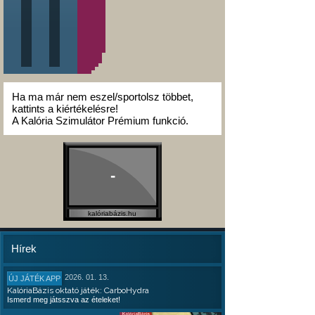
Ha ma már nem eszel/sportolsz többet,
kattints a kiértékelésre!
A Kalória Szimulátor Prémium funkció.
-
kalóriabázis.hu
Hírek
2026. 01. 13.
ÚJ JÁTÉK APP
KalóriaBázis oktató játék: CarboHydra
Ismerd meg játsszva az ételeket!