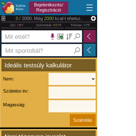
2026.08.08
Bejelentkezés/
Kalória
Bázis
Regisztráció
0
/ 2000. Még
2000
kcal-t ehetsz.
Zsír:
0
/67
Szénhidrát:
0
/275
Fehérje:
0
/75
Ideális testsúly kalkulátor
Nem:
Születési év:
Magasság: