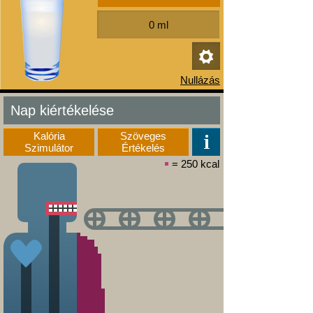
Nap kiértékelése
Kalória
Szöveges
Szimulátor
Értékelés