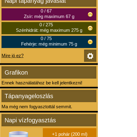
Napi tápanyag javaslat
0
/
67
Zsír: még maximum 67 g
0
/
275
Szénhidrát: még maximum 275 g
0
/
75
Fehérje: még minimum 75 g
Mire jó ez?
Grafikon
Ennek használatához be kell jelentkezni!
Tápanyageloszlás
Ma még nem fogyasztottál semmit.
Napi vízfogyasztás