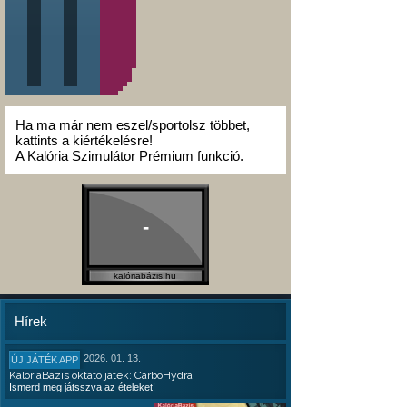
Ha ma már nem eszel/sportolsz többet,
kattints a kiértékelésre!
A Kalória Szimulátor Prémium funkció.
-
kalóriabázis.hu
Hírek
2026. 01. 13.
ÚJ JÁTÉK APP
KalóriaBázis oktató játék: CarboHydra
Ismerd meg játsszva az ételeket!