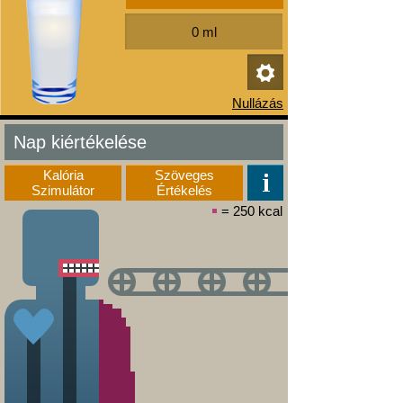
Nap kiértékelése
Kalória
Szöveges
Szimulátor
Értékelés