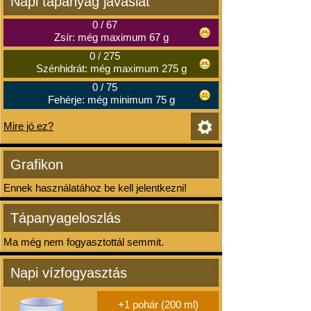
Napi tápanyag javaslat
0
/
67
Zsír: még maximum 67 g
0
/
275
Szénhidrát: még maximum 275 g
0
/
75
Fehérje: még minimum 75 g
Mire jó ez?
Grafikon
Ennek használatához be kell jelentkezni!
Tápanyageloszlás
Ma még nem fogyasztottál semmit.
Napi vízfogyasztás