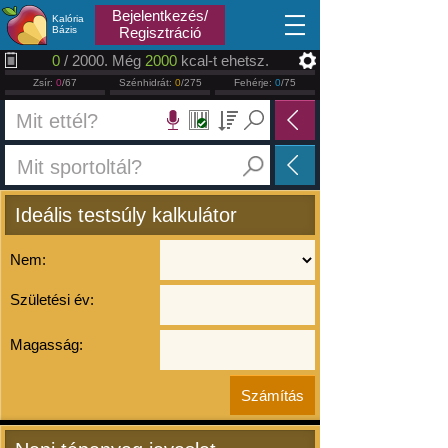
2026.08.06
Bejelentkezés/
Kalória
Bázis
Regisztráció
0
/ 2000. Még
2000
kcal-t ehetsz.
Zsír:
0
/67
Szénhidrát:
0
/275
Fehérje:
0
/75
Ideális testsúly kalkulátor
Nem:
Születési év:
Magasság: