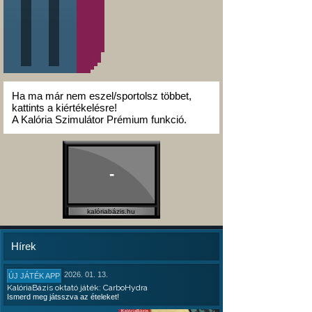
Ha ma már nem eszel/sportolsz többet,
kattints a kiértékelésre!
A Kalória Szimulátor Prémium funkció.
-
kalóriabázis.hu
Hírek
2026. 01. 13.
ÚJ JÁTÉK APP
KalóriaBázis oktató játék: CarboHydra
Ismerd meg játsszva az ételeket!