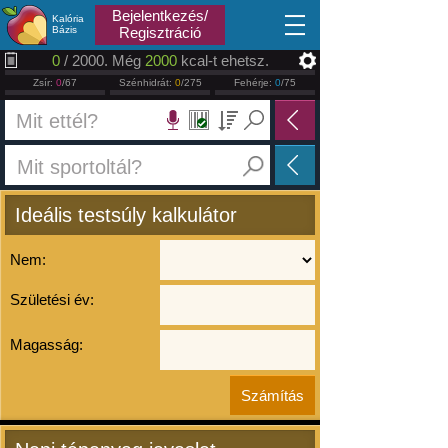
2026.08.08
Bejelentkezés/
Kalória
Bázis
Regisztráció
0
/ 2000. Még
2000
kcal-t ehetsz.
Zsír:
0
/67
Szénhidrát:
0
/275
Fehérje:
0
/75
Ideális testsúly kalkulátor
Nem:
Születési év:
Magasság: