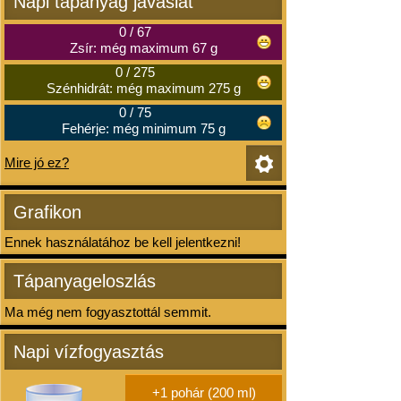
Napi tápanyag javaslat
0
/
67
Zsír: még maximum 67 g
0
/
275
Szénhidrát: még maximum 275 g
0
/
75
Fehérje: még minimum 75 g
Mire jó ez?
Grafikon
Ennek használatához be kell jelentkezni!
Tápanyageloszlás
Ma még nem fogyasztottál semmit.
Napi vízfogyasztás