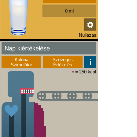
Nap kiértékelése
Kalória
Szöveges
Szimulátor
Értékelés