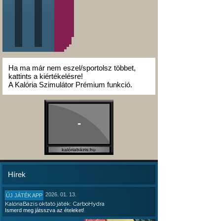
Ha ma már nem eszel/sportolsz többet,
kattints a kiértékelésre!
A Kalória Szimulátor Prémium funkció.
-
kalóriabázis.hu
Hírek
2026. 01. 13.
ÚJ JÁTÉK APP
KalóriaBázis oktató játék: CarboHydra
Ismerd meg játsszva az ételeket!