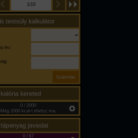
1/10
is testsúly kalkulátor
si év:
ág:
 kalória kereted
0 / 2000
Még 2000 kcal-t ehetsz ma.
 tápanyag javaslat
0
/
67