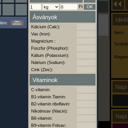
Ft
OK
Ásványok
Ideál
Ha ma már nem eszel/sportolsz többet,
lánc
kattints a kiértékelésre!
Kálcium (Calc):
A Kalória Szimulátor Prémium funkció.
Nem:
Vas (Iron):
Magnézium :
Születé
Foszfor (Phosphor):
-
Kálium (Potassium):
Magass
Nátrium (Sodium):
Cink (Zinc):
kalóriabázis.hu
Vitaminok
Napi
C-vitamin:
B1-vitamin Tiamin:
B2-vitamin riboflavin:
Nikotinsav (Niacin):
Napi
B6-vitamin:
B9-vitamin Folsav: