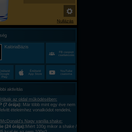
ség
KalóriaBázis
FB csoport
csatlakozás
Értékeld
Értékeld
YouTube
Google
App Store
csatorna
Play
bbi aktivitás
 Hibák az oldal működésében:
P (7 órája):
Már több mint egy éve nem
felvitt ételeimhez vonalkódot rendelni,
ktív az ablak. Az áruház lánchoz
s megy. A mások által megadott
 McDonald's Nagy vanília shake:
okat le tudom olvasni , jól működik. .
e (24 órája):
Miért 100g mikor a shake /
lefont cseréltem, a legújabb android fut,
45 kcal és az nem 100g?