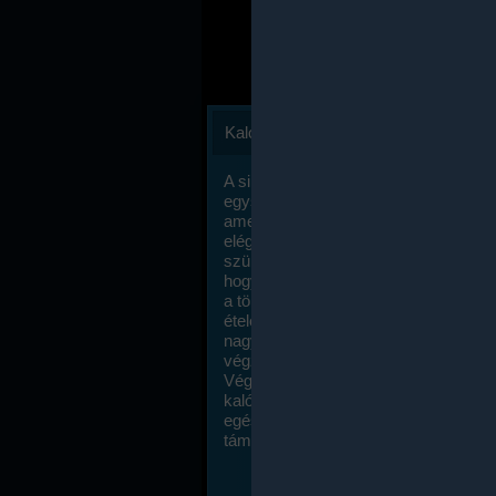
Kalóriaszámlálás
A sikeres fogyás titka valójában igen
egyszerű: égess több energiát, mint
amennyit beviszel. Természetesen e
elég nagy fegyelemre és akaraterőre
szükség, de meglepődve fogod tapasz
hogy a kalóriaszámolás mennyire ru
a többi diétához képest. Itt nincsenek ti
ételek és a megengedett kalóriabevite
nagymértékben növelheted ha testmo
végzel.
Végül, de nem utolsó sorban, a
kalóriaszámolás módszerét a legtöbb
egészségügyi szakorvos ajánlja és
támogatja.
To