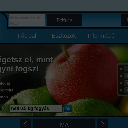
Belépés
Főoldal
Eszközök
Információ
égetsz el, mint
gyni fogsz!
élodat
portoltál
onon
i?
heti 0.5 kg fogyás
MA