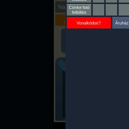
Nap kiértékelése
Címke fotó
feltöltés
Kalória
Szöveges
Szimulátor
Értékelés
Vonalkódos?
Áruház