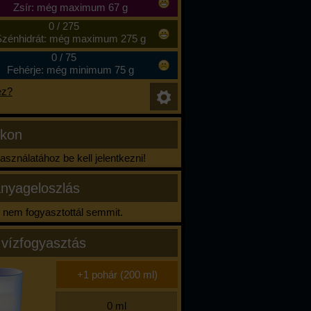
Zsír: még maximum 67 g
0
/
275
zénhidrát: még maximum 275 g
0
/
75
Fehérje: még minimum 75 g
ez?
ikon
sználatához be kell jelentkezni!
nyageloszlás
nem fogyasztottál semmit.
 vízfogyasztás