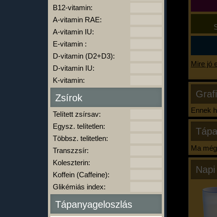
B12-vitamin:
A-vitamin RAE:
S
A-vitamin IU:
E-vitamin :
D-vitamin (D2+D3):
Mire jó 
D-vitamin IU:
K-vitamin:
Graf
Zsírok
Ennek ha
Telített zsírsav:
Egysz. telítetlen:
Tápa
Többsz. telitetlen:
Ma még 
Transzzsír:
Koleszterin:
Napi
Koffein (Caffeine):
Glikémiás index:
Tápanyageloszlás