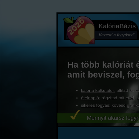
KalóriaBázis
Vezesd a fogyásod!
Ha több kalóriát 
amit beviszel, fo
kalória kalkulátor:
állítsd be c
ételnapló:
rögzítsd mit ettél, s
sikeres fogyás:
kövesd grafik
Mennyit akarsz fogyn