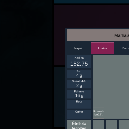
Marhalá
Napló
Fór
Adatok
Kalória
152.75
Zsír
4 g
Szénhidrát
2 g
Fehérje
16 g
Rost
Ikonnak
Cukor
beállít
Ételfotó
feltöltés