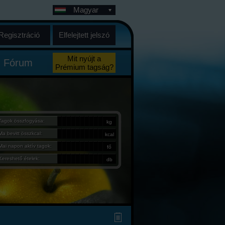
Magyar
Regisztráció
Elfelejtett jelszó
Mit nyújt a
Fórum
Prémium tagság?
Tagok összfogyása:
kg
Ma bevitt összkcal:
kcal
Mai napon aktív tagok:
fő
Kereshető ételek:
db