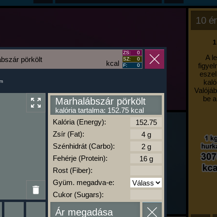
10 ér
1
ZS:
0
A l
bszár pörkölt
SZ:
0
kcal
figyel
F:
0
eszel
kaló
um
Valójáb
be a
Marhalábszár pörkölt
kalória tartalma: 152.75 kcal
Kalória (Energy):
Zsír (Fat):
Szénhidrát (Carbo):
Fehérje (Protein):
Rost (Fiber):
Gyüm. megadva-e:
Cukor (Sugars):
Ár megadása