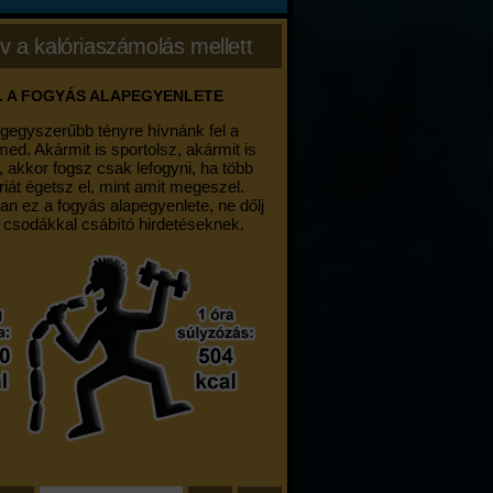
v a kalóriaszámolás mellett
. A FOGYÁS ALAPEGYENLETE
egegyszerűbb tényre hívnánk fel a
med. Akármit is sportolsz, akármit is
, akkor fogsz csak lefogyni, ha több
riát égetsz el, mint amit megeszel.
an ez a fogyás alapegyenlete, ne dőlj
 csodákkal csábító hirdetéseknek.