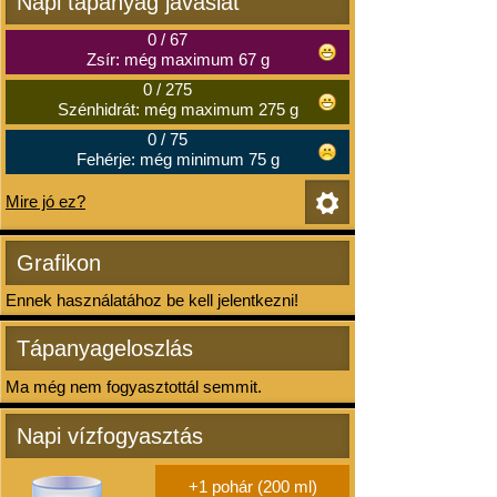
Napi tápanyag javaslat
0
/
67
Zsír: még maximum 67 g
0
/
275
Szénhidrát: még maximum 275 g
0
/
75
Fehérje: még minimum 75 g
Mire jó ez?
Grafikon
Ennek használatához be kell jelentkezni!
Tápanyageloszlás
Ma még nem fogyasztottál semmit.
Napi vízfogyasztás