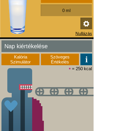
Nap kiértékelése
Kalória
Szöveges
Szimulátor
Értékelés