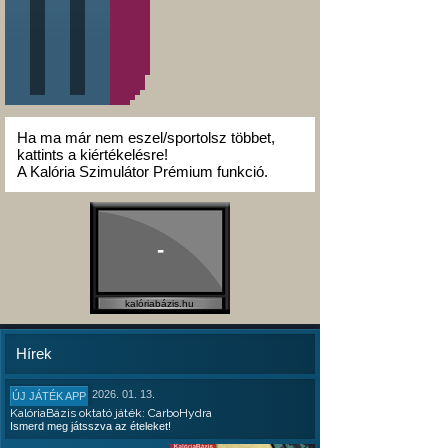
Ha ma már nem eszel/sportolsz többet,
kattints a kiértékelésre!
A Kalória Szimulátor Prémium funkció.
-
kalóriabázis.hu
Hírek
2026. 01. 13.
ÚJ JÁTÉK APP
KalóriaBázis oktató játék: CarboHydra
Ismerd meg játsszva az ételeket!