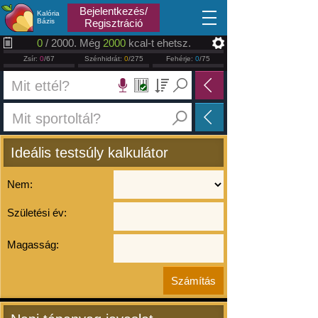
2026.08.07
Bejelentkezés/
Kalória
Bázis
Regisztráció
0
/ 2000. Még
2000
kcal-t ehetsz.
Zsír:
0
/67
Szénhidrát:
0
/275
Fehérje:
0
/75
Ideális testsúly kalkulátor
Nem:
Születési év:
Magasság: