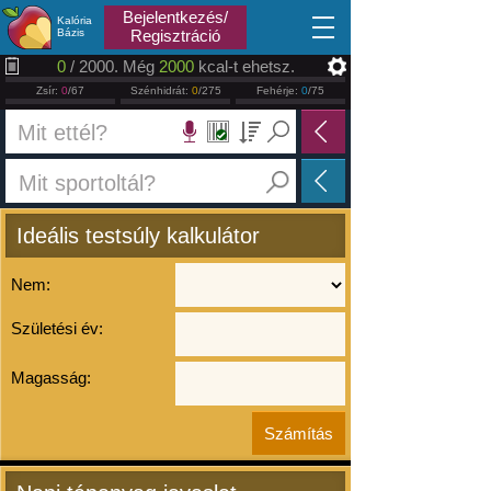
2026.08.06
Bejelentkezés/
Kalória
Bázis
Regisztráció
0
/ 2000. Még
2000
kcal-t ehetsz.
Zsír:
0
/67
Szénhidrát:
0
/275
Fehérje:
0
/75
Ideális testsúly kalkulátor
Nem:
Születési év:
Magasság: