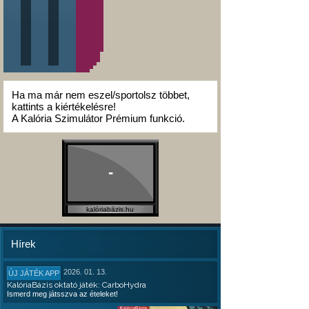
Ha ma már nem eszel/sportolsz többet,
kattints a kiértékelésre!
A Kalória Szimulátor Prémium funkció.
-
kalóriabázis.hu
Hírek
2026. 01. 13.
ÚJ JÁTÉK APP
KalóriaBázis oktató játék: CarboHydra
Ismerd meg játsszva az ételeket!