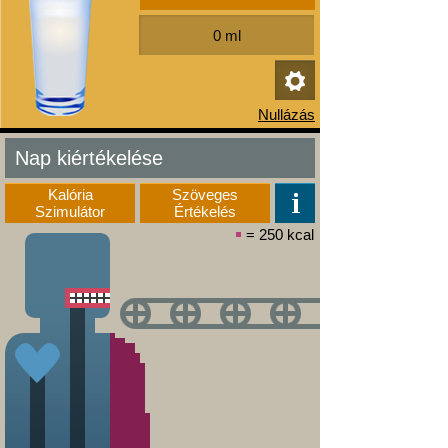
Nap kiértékelése
Kalória
Szöveges
Szimulátor
Értékelés