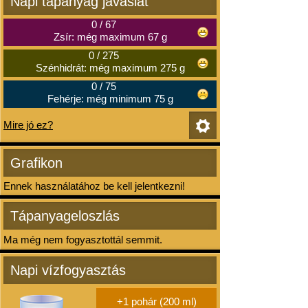
Napi tápanyag javaslat
0
/
67
Zsír: még maximum 67 g
0
/
275
Szénhidrát: még maximum 275 g
0
/
75
Fehérje: még minimum 75 g
Mire jó ez?
Grafikon
Ennek használatához be kell jelentkezni!
Tápanyageloszlás
Ma még nem fogyasztottál semmit.
Napi vízfogyasztás