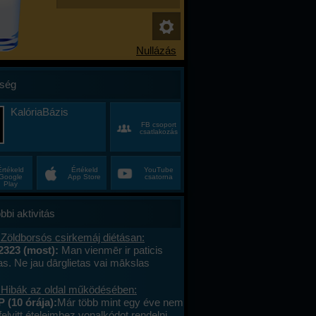
ség
KalóriaBázis
FB csoport
csatlakozás
Értékeld
Értékeld
YouTube
Google
App Store
csatorna
Play
bbi aktivitás
 Zöldborsós csirkemáj diétásan:
2323 (most):
Man vienmēr ir paticis
tas. Ne jau dārglietas vai mākslas
 bet gan sīkumus, kuriem citiem nav
vērtības – stikla pērlītes no vecām
 Hibák az oldal működésében:
uras atradu lietotāju tirgū, koku lapas,
 (10 órája):
Már több mint egy éve nem
vēju starp grāmatu lapām, un dažādas
felvitt ételeimhez vonalkódot rendelni,