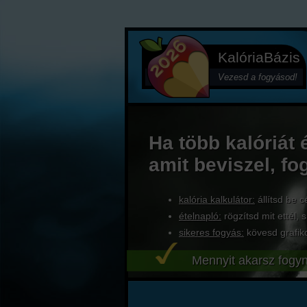
KalóriaBázis
Vezesd a fogyásod!
Ha több kalóriát 
amit beviszel, fo
kalória kalkulátor:
állítsd be c
ételnapló:
rögzítsd mit ettél, s
sikeres fogyás:
kövesd grafik
Mennyit akarsz fogyn