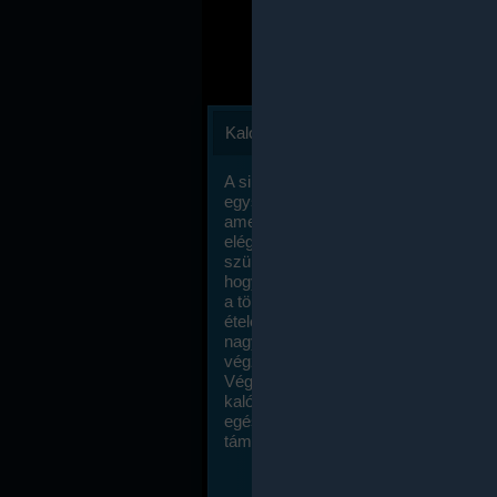
Kalóriaszámlálás
A sikeres fogyás titka valójában igen
egyszerű: égess több energiát, mint
amennyit beviszel. Természetesen e
elég nagy fegyelemre és akaraterőre
szükség, de meglepődve fogod tapasz
hogy a kalóriaszámolás mennyire ru
a többi diétához képest. Itt nincsenek ti
ételek és a megengedett kalóriabevite
nagymértékben növelheted ha testmo
végzel.
Végül, de nem utolsó sorban, a
kalóriaszámolás módszerét a legtöbb
egészségügyi szakorvos ajánlja és
támogatja.
To