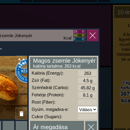
10 ér
1
ZS:
0
A l
zsemle Jókenyér
SZ:
0
kcal
figyel
F:
0
eszel
kaló
um
Valójáb
be a
Magos zsemle Jókenyér
kalória tartalma: 263 kcal
Kalória (Energy):
Zsír (Fat):
Szénhidrát (Carbo):
Fehérje (Protein):
Rost (Fiber):
Gyüm. megadva-e:
Cukor (Sugars):
Ár megadása