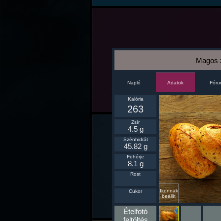
Magos 
Napló
Fór
Adatok
Kalória
263
Zsír
4.5 g
Szénhidrát
45.82 g
Fehérje
8.1 g
Rost
Ikonnak
Cukor
beállít
Ételfotó
feltöltés