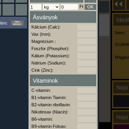
Ft
OK
Ásványok
Ideál
Ha ma már nem eszel/sportolsz többet,
lánc
kattints a kiértékelésre!
Kálcium (Calc):
A Kalória Szimulátor Prémium funkció.
Nem:
Vas (Iron):
Magnézium :
Születé
Foszfor (Phosphor):
-
Kálium (Potassium):
Magass
Nátrium (Sodium):
Cink (Zinc):
kalóriabázis.hu
Vitaminok
Napi
C-vitamin:
B1-vitamin Tiamin:
B2-vitamin riboflavin:
Nikotinsav (Niacin):
Napi
B6-vitamin:
B9-vitamin Folsav: