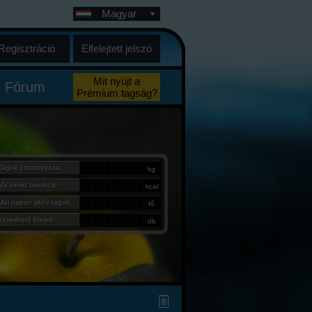
Magyar
Regisztráció
Elfelejtett jelszó
Mit nyújt a
Fórum
Prémium tagság?
Tagok összfogyása:
kg
Ma bevitt összkcal:
kcal
Mai napon aktív tagok:
fő
Kereshető ételek:
db