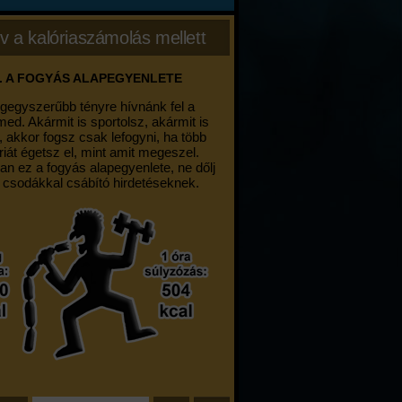
v a kalóriaszámolás mellett
. A FOGYÁS ALAPEGYENLETE
egegyszerűbb tényre hívnánk fel a
med. Akármit is sportolsz, akármit is
, akkor fogsz csak lefogyni, ha több
riát égetsz el, mint amit megeszel.
an ez a fogyás alapegyenlete, ne dőlj
 csodákkal csábító hirdetéseknek.