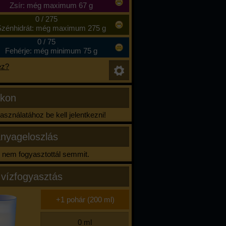
Zsír: még maximum 67 g
0
/
275
zénhidrát: még maximum 275 g
0
/
75
Fehérje: még minimum 75 g
ez?
ikon
sználatához be kell jelentkezni!
nyageloszlás
nem fogyasztottál semmit.
 vízfogyasztás