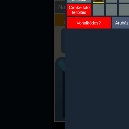
Nap kiértékelése
Címke fotó
feltöltés
Kalória
Szöveges
Szimulátor
Értékelés
Vonalkódos?
Áruház