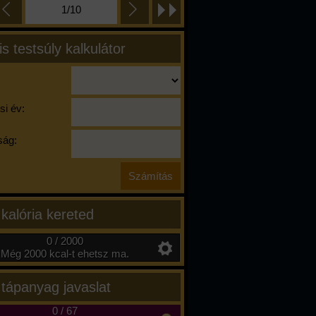
1/10
is testsúly kalkulátor
si év:
ág:
 kalória kereted
0 / 2000
Még 2000 kcal-t ehetsz ma.
 tápanyag javaslat
0
/
67