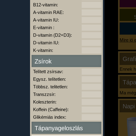
B12-vitamin:
A-vitamin RAE:
S
A-vitamin IU:
E-vitamin :
D-vitamin (D2+D3):
Mire jó 
D-vitamin IU:
K-vitamin:
Graf
Zsírok
Ennek ha
Telített zsírsav:
Egysz. telítetlen:
Tápa
Többsz. telitetlen:
Ma még 
Transzzsír:
Koleszterin:
Napi
Koffein (Caffeine):
Glikémiás index:
Tápanyageloszlás