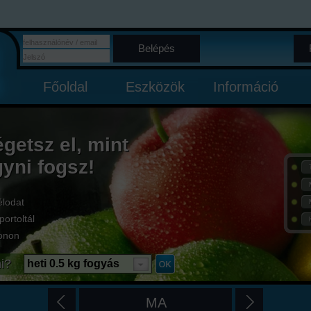
Belépés
Főoldal
Eszközök
Információ
égetsz el, mint
gyni fogsz!
élodat
portoltál
onon
i?
heti 0.5 kg fogyás
MA