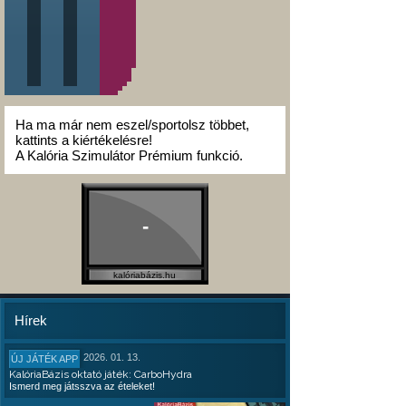
Ha ma már nem eszel/sportolsz többet,
kattints a kiértékelésre!
A Kalória Szimulátor Prémium funkció.
-
kalóriabázis.hu
Hírek
2026. 01. 13.
ÚJ JÁTÉK APP
KalóriaBázis oktató játék: CarboHydra
Ismerd meg játsszva az ételeket!