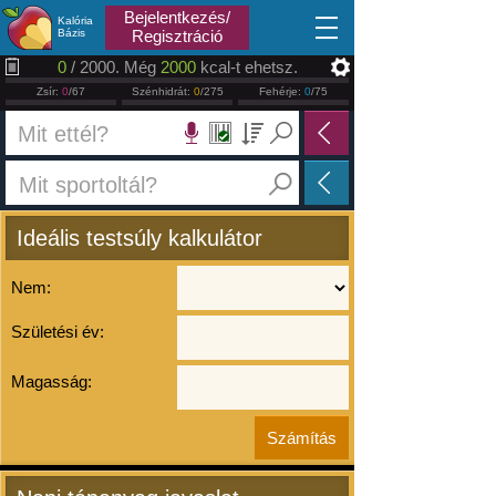
2026.08.07
Bejelentkezés/
Kalória
Bázis
Regisztráció
0
/ 2000. Még
2000
kcal-t ehetsz.
Zsír:
0
/67
Szénhidrát:
0
/275
Fehérje:
0
/75
Ideális testsúly kalkulátor
Nem:
Születési év:
Magasság: