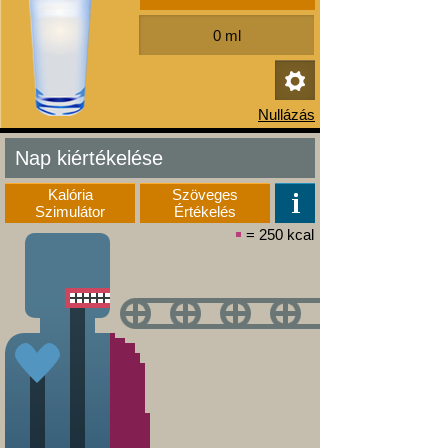
Nap kiértékelése
Kalória
Szöveges
Szimulátor
Értékelés