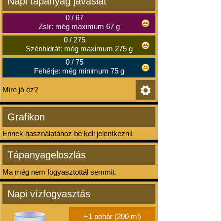
Napi tápanyag javaslat
0
/
67
Zsír: még maximum 67 g
0
/
275
Szénhidrát: még maximum 275 g
0
/
75
Fehérje: még minimum 75 g
Mire jó ez?
Grafikon
Ennek használatához be kell jelentkezni!
Tápanyageloszlás
Ma még nem fogyasztottál semmit.
Napi vízfogyasztás