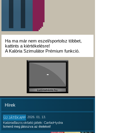
Ha ma már nem eszel/sportolsz többet,
kattints a kiértékelésre!
A Kalória Szimulátor Prémium funkció.
-
kalóriabázis.hu
Hírek
2026. 01. 13.
ÚJ JÁTÉK APP
KalóriaBázis oktató játék: CarboHydra
Ismerd meg játsszva az ételeket!