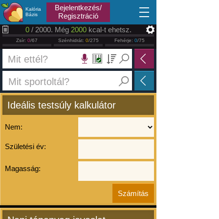
2026.08.08
Bejelentkezés/
Kalória
Bázis
Regisztráció
0
/ 2000. Még
2000
kcal-t ehetsz.
Zsír:
0
/67
Szénhidrát:
0
/275
Fehérje:
0
/75
Ideális testsúly kalkulátor
Nem:
Születési év:
Magasság: