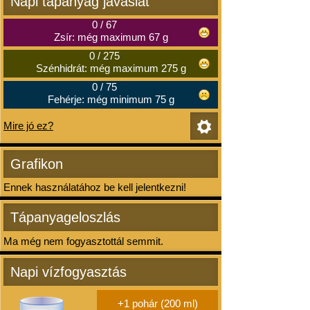
Napi tápanyag javaslat
0
/
67
Zsír: még maximum 67 g
0
/
275
Szénhidrát: még maximum 275 g
0
/
75
Fehérje: még minimum 75 g
Mire jó ez?
Grafikon
Ennek használatához be kell jelentkezni!
Tápanyageloszlás
Ma még nem fogyasztottál semmit.
Napi vízfogyasztás