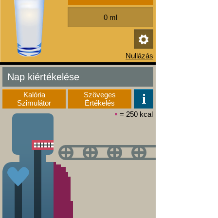
Nap kiértékelése
Kalória
Szöveges
Szimulátor
Értékelés