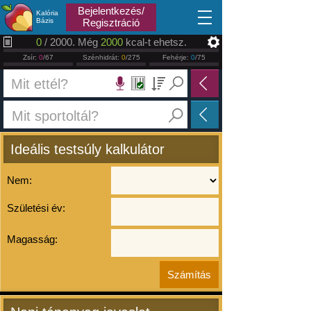
2026.08.09
Bejelentkezés/
Kalória
Bázis
Regisztráció
0
/ 2000. Még
2000
kcal-t ehetsz.
Zsír:
0
/67
Szénhidrát:
0
/275
Fehérje:
0
/75
Ideális testsúly kalkulátor
Nem:
Születési év:
Magasság: