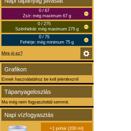
Napi tápanyag javaslat
0
/
67
Zsír: még maximum 67 g
0
/
275
Szénhidrát: még maximum 275 g
0
/
75
Fehérje: még minimum 75 g
Mire jó ez?
Grafikon
Ennek használatához be kell jelentkezni!
Tápanyageloszlás
Ma még nem fogyasztottál semmit.
Napi vízfogyasztás