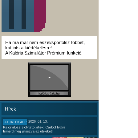
Ha ma már nem eszel/sportolsz többet,
kattints a kiértékelésre!
A Kalória Szimulátor Prémium funkció.
-
kalóriabázis.hu
Hírek
2026. 01. 13.
ÚJ JÁTÉK APP
KalóriaBázis oktató játék: CarboHydra
Ismerd meg játsszva az ételeket!