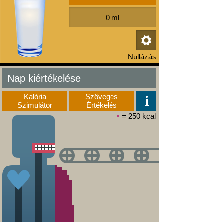
Nap kiértékelése
Kalória
Szöveges
Szimulátor
Értékelés