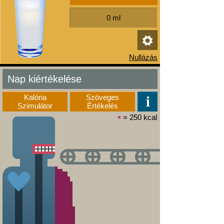
Nap kiértékelése
Kalória
Szöveges
Szimulátor
Értékelés