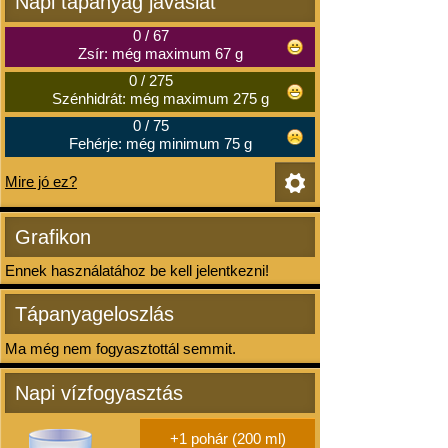
Napi tápanyag javaslat
0
/
67
Zsír: még maximum 67 g
0
/
275
Szénhidrát: még maximum 275 g
0
/
75
Fehérje: még minimum 75 g
Mire jó ez?
Grafikon
Ennek használatához be kell jelentkezni!
Tápanyageloszlás
Ma még nem fogyasztottál semmit.
Napi vízfogyasztás