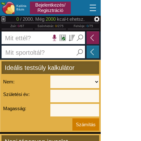
2026.08.06
Bejelentkezés/
Kalória
Bázis
Regisztráció
0
/ 2000. Még
2000
kcal-t ehetsz.
Zsír:
0
/67
Szénhidrát:
0
/275
Fehérje:
0
/75
Ideális testsúly kalkulátor
Nem:
Születési év:
Magasság: