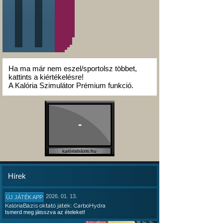
Ha ma már nem eszel/sportolsz többet,
kattints a kiértékelésre!
A Kalória Szimulátor Prémium funkció.
-
kalóriabázis.hu
Hírek
2026. 01. 13.
ÚJ JÁTÉK APP
KalóriaBázis oktató játék: CarboHydra
Ismerd meg játsszva az ételeket!