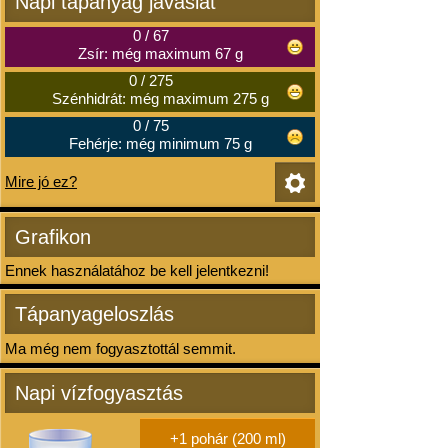
Napi tápanyag javaslat
0
/
67
Zsír: még maximum 67 g
0
/
275
Szénhidrát: még maximum 275 g
0
/
75
Fehérje: még minimum 75 g
Mire jó ez?
Grafikon
Ennek használatához be kell jelentkezni!
Tápanyageloszlás
Ma még nem fogyasztottál semmit.
Napi vízfogyasztás