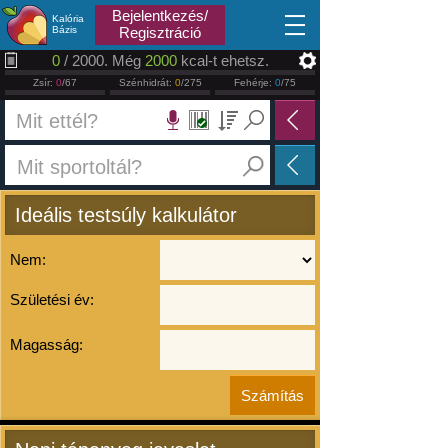
2026.08.07
Bejelentkezés/
Kalória
Bázis
Regisztráció
0
/ 2000. Még
2000
kcal-t ehetsz.
Zsír:
0
/67
Szénhidrát:
0
/275
Fehérje:
0
/75
Ideális testsúly kalkulátor
Nem:
Születési év:
Magasság: