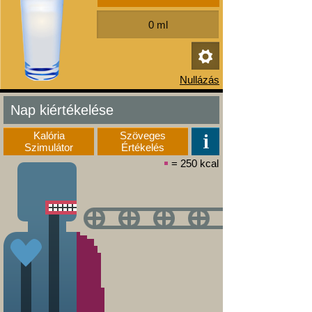
Nap kiértékelése
Kalória
Szöveges
Szimulátor
Értékelés