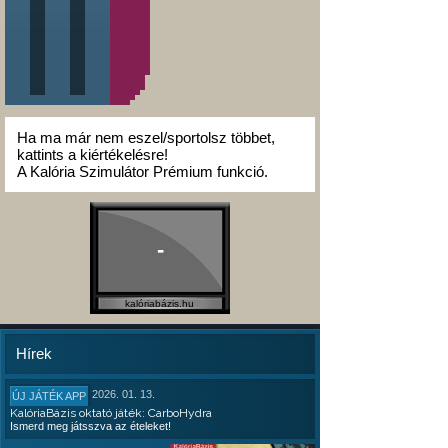
Ha ma már nem eszel/sportolsz többet,
kattints a kiértékelésre!
A Kalória Szimulátor Prémium funkció.
-
kalóriabázis.hu
Hírek
2026. 01. 13.
ÚJ JÁTÉK APP
KalóriaBázis oktató játék: CarboHydra
Ismerd meg játsszva az ételeket!