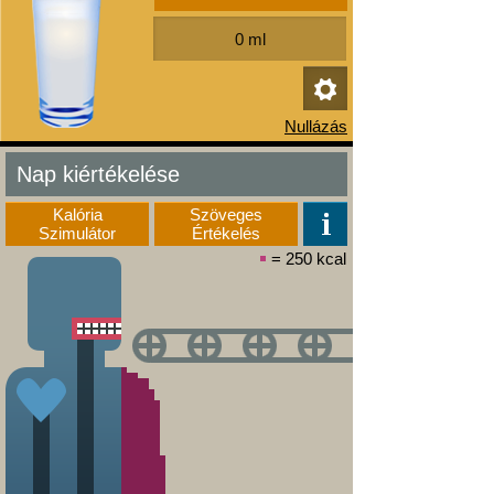
Nap kiértékelése
Kalória
Szöveges
Szimulátor
Értékelés