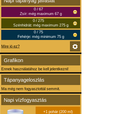
Napi tápanyag javaslat
0
/
67
Zsír: még maximum 67 g
0
/
275
Szénhidrát: még maximum 275 g
0
/
75
Fehérje: még minimum 75 g
Mire jó ez?
Grafikon
Ennek használatához be kell jelentkezni!
Tápanyageloszlás
Ma még nem fogyasztottál semmit.
Napi vízfogyasztás