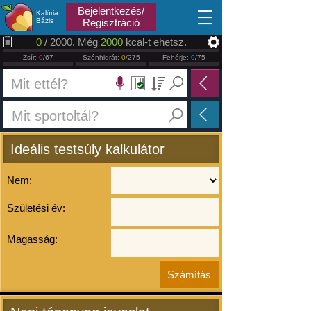
2026.08.07
Bejelentkezés/
Kalória
Bázis
Regisztráció
0
/ 2000. Még
2000
kcal-t ehetsz.
Zsír:
0
/67
Szénhidrát:
0
/275
Fehérje:
0
/75
Ideális testsúly kalkulátor
Nem:
Születési év:
Magasság: