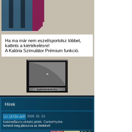
Ha ma már nem eszel/sportolsz többet,
kattints a kiértékelésre!
A Kalória Szimulátor Prémium funkció.
-
kalóriabázis.hu
Hírek
2026. 01. 13.
ÚJ JÁTÉK APP
KalóriaBázis oktató játék: CarboHydra
Ismerd meg játsszva az ételeket!