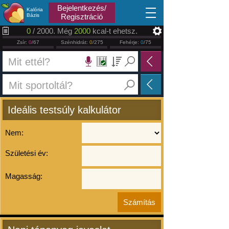
2026.08.08
Bejelentkezés/
Kalória
Bázis
Regisztráció
0
/ 2000. Még
2000
kcal-t ehetsz.
Zsír:
0
/67
Szénhidrát:
0
/275
Fehérje:
0
/75
Ideális testsúly kalkulátor
Nem:
Születési év:
Magasság: