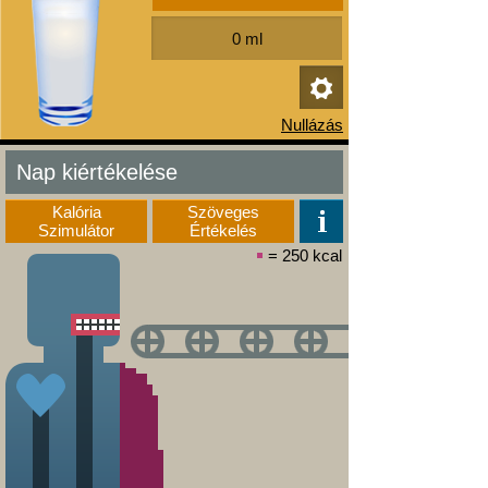
Nap kiértékelése
Kalória
Szöveges
Szimulátor
Értékelés