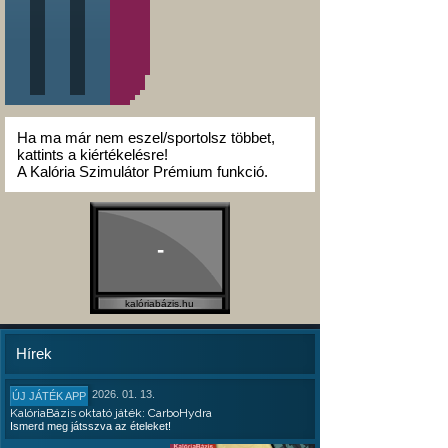
Ha ma már nem eszel/sportolsz többet,
kattints a kiértékelésre!
A Kalória Szimulátor Prémium funkció.
-
kalóriabázis.hu
Hírek
2026. 01. 13.
ÚJ JÁTÉK APP
KalóriaBázis oktató játék: CarboHydra
Ismerd meg játsszva az ételeket!