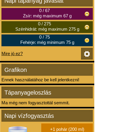
Napi tápanyag javaslat
0
/
67
Zsír: még maximum 67 g
0
/
275
Szénhidrát: még maximum 275 g
0
/
75
Fehérje: még minimum 75 g
Mire jó ez?
Grafikon
Ennek használatához be kell jelentkezni!
Tápanyageloszlás
Ma még nem fogyasztottál semmit.
Napi vízfogyasztás