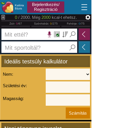
2026.08.06
Bejelentkezés/
Kalória
Bázis
Regisztráció
0
/ 2000. Még
2000
kcal-t ehetsz.
Zsír:
0
/67
Szénhidrát:
0
/275
Fehérje:
0
/75
Ideális testsúly kalkulátor
Nem:
Születési év:
Magasság: