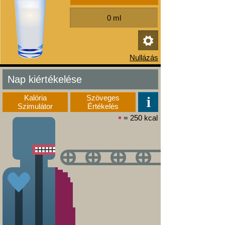
Nap kiértékelése
Kalória
Szöveges
Szimulátor
Értékelés