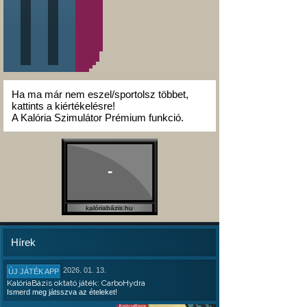
Ha ma már nem eszel/sportolsz többet,
kattints a kiértékelésre!
A Kalória Szimulátor Prémium funkció.
-
kalóriabázis.hu
Hírek
2026. 01. 13.
ÚJ JÁTÉK APP
KalóriaBázis oktató játék: CarboHydra
Ismerd meg játsszva az ételeket!