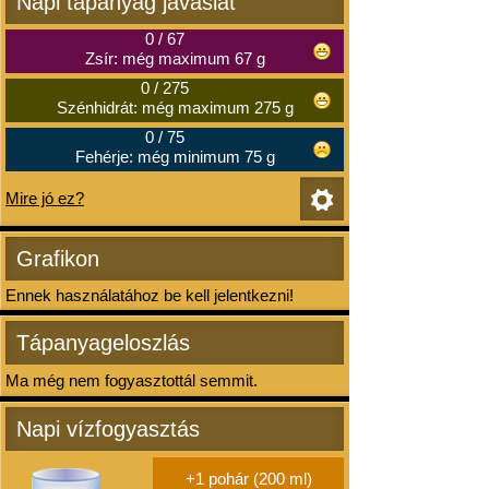
Napi tápanyag javaslat
0
/
67
Zsír: még maximum 67 g
0
/
275
Szénhidrát: még maximum 275 g
0
/
75
Fehérje: még minimum 75 g
Mire jó ez?
Grafikon
Ennek használatához be kell jelentkezni!
Tápanyageloszlás
Ma még nem fogyasztottál semmit.
Napi vízfogyasztás