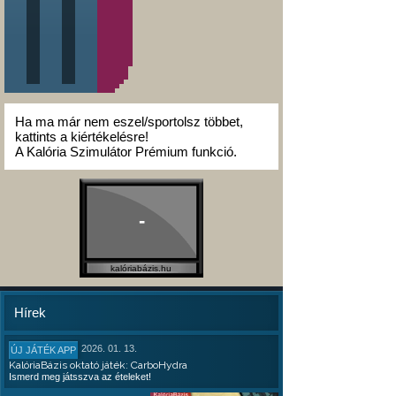
Ha ma már nem eszel/sportolsz többet,
kattints a kiértékelésre!
A Kalória Szimulátor Prémium funkció.
-
kalóriabázis.hu
Hírek
2026. 01. 13.
ÚJ JÁTÉK APP
KalóriaBázis oktató játék: CarboHydra
Ismerd meg játsszva az ételeket!