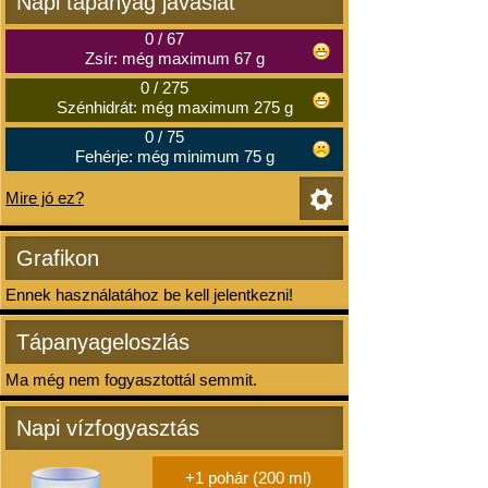
Napi tápanyag javaslat
0
/
67
Zsír: még maximum 67 g
0
/
275
Szénhidrát: még maximum 275 g
0
/
75
Fehérje: még minimum 75 g
Mire jó ez?
Grafikon
Ennek használatához be kell jelentkezni!
Tápanyageloszlás
Ma még nem fogyasztottál semmit.
Napi vízfogyasztás