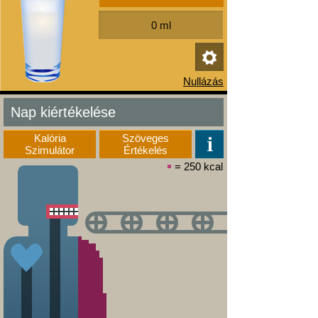
Nap kiértékelése
Kalória
Szöveges
Szimulátor
Értékelés