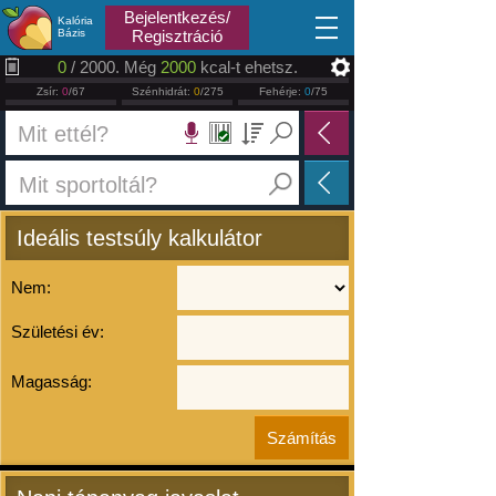
2026.08.09
Bejelentkezés/
Kalória
Bázis
Regisztráció
0
/ 2000. Még
2000
kcal-t ehetsz.
Zsír:
0
/67
Szénhidrát:
0
/275
Fehérje:
0
/75
Ideális testsúly kalkulátor
Nem:
Születési év:
Magasság: