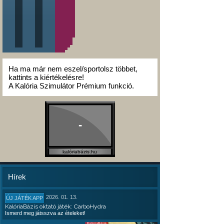
Ha ma már nem eszel/sportolsz többet,
kattints a kiértékelésre!
A Kalória Szimulátor Prémium funkció.
-
kalóriabázis.hu
Hírek
2026. 01. 13.
ÚJ JÁTÉK APP
KalóriaBázis oktató játék: CarboHydra
Ismerd meg játsszva az ételeket!