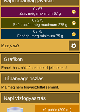
Napi tápanyag javaslat
0
/
67
Zsír: még maximum 67 g
0
/
275
Szénhidrát: még maximum 275 g
0
/
75
Fehérje: még minimum 75 g
Mire jó ez?
Grafikon
Ennek használatához be kell jelentkezni!
Tápanyageloszlás
Ma még nem fogyasztottál semmit.
Napi vízfogyasztás