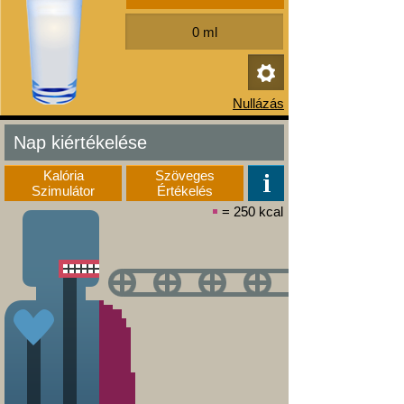
Nap kiértékelése
Kalória
Szöveges
Szimulátor
Értékelés